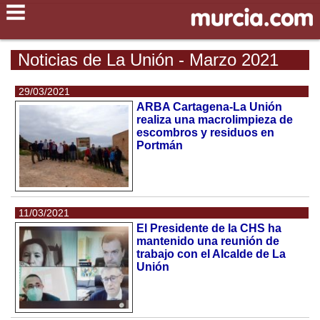
Noticias de La Unión - Marzo 2021
29/03/2021
ARBA Cartagena-La Unión
realiza una macrolimpieza de
escombros y residuos en
Portmán
11/03/2021
El Presidente de la CHS ha
mantenido una reunión de
trabajo con el Alcalde de La
Unión