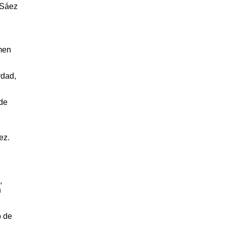
 Sáez
rmen
rdad,
 de
ez.
,
n
o de