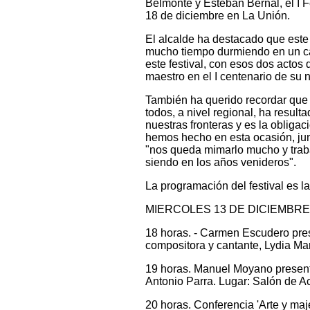
Belmonte y Esteban Bernal, el I Fe
18 de diciembre en La Unión.
El alcalde ha destacado que este
mucho tiempo durmiendo en un cajó
este festival, con esos dos actos
maestro en el I centenario de su 
También ha querido recordar que "
todos, a nivel regional, ha result
nuestras fronteras y es la obliga
hemos hecho en esta ocasión, junta
"nos queda mimarlo mucho y traba
siendo en los años venideros".
La programación del festival es la
MIERCOLES 13 DE DICIEMBRE
18 horas. - Carmen Escudero pres
compositora y cantante, Lydia Mar
19 horas. Manuel Moyano presenta '
Antonio Parra. Lugar: Salón de A
20 horas. Conferencia 'Arte y ma