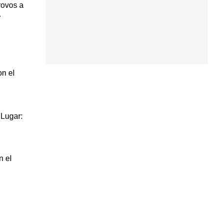
rovos a
.
on el
 Lugar:
n el
l