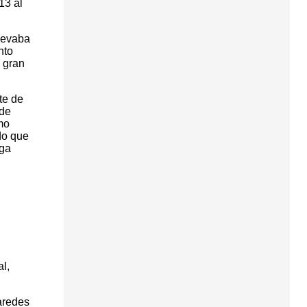
13 al
levaba
nto
l gran
te de
 de
mo
do que
iga
l,
aredes