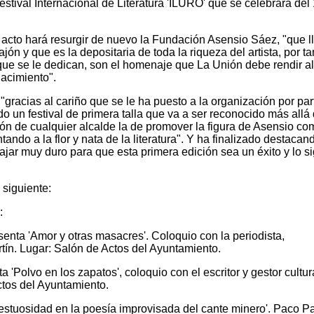
stival Internacional de Literatura 'ILURO' que se celebrará del 
 acto hará resurgir de nuevo la Fundación Asensio Sáez, "que l
n y que es la depositaria de toda la riqueza del artista, por ta
 que se le dedican, son el homenaje que La Unión debe rendir a
nacimiento".
gracias al cariño que se le ha puesto a la organización por par
ado un festival de primera talla que va a ser reconocido más allá
ción de cualquier alcalde la de promover la figura de Asensio co
ndo a la flor y nata de la literatura". Y ha finalizado destacan
jar muy duro para que esta primera edición sea un éxito y lo s
 siguiente:
:
enta 'Amor y otras masacres'. Coloquio con la periodista,
tín. Lugar: Salón de Actos del Ayuntamiento.
Polvo en los zapatos', coloquio con el escritor y gestor cultura
ctos del Ayuntamiento.
jestuosidad en la poesía improvisada del cante minero'. Paco P