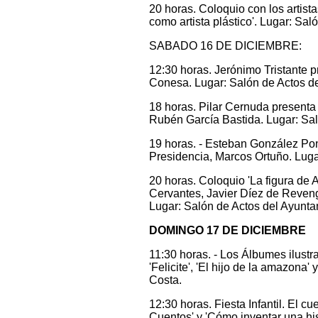
20 horas. Coloquio con los artist
como artista plástico'. Lugar: Sa
SABADO 16 DE DICIEMBRE:
12:30 horas. Jerónimo Tristante 
Conesa. Lugar: Salón de Actos d
18 horas. Pilar Cernuda presenta 
Rubén García Bastida. Lugar: Sal
19 horas. - Esteban González Pon
Presidencia, Marcos Ortuño. Luga
20 horas. Coloquio 'La figura de
Cervantes, Javier Díez de Reven
Lugar: Salón de Actos del Ayunta
DOMINGO 17 DE DICIEMBRE
11:30 horas. - Los Álbumes ilustra
'Felicite', 'El hijo de la amazona
Costa.
12:30 horas. Fiesta Infantil. El c
Cuentos' y 'Cómo inventar una his