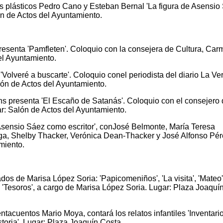
as plásticos Pedro Cano y Esteban Bernal 'La figura de Asensio
lón de Actos del Ayuntamiento.
presenta 'Pamfleten'. Coloquio con la consejera de Cultura, Ca
el Ayuntamiento.
'Volveré a buscarte'. Coloquio conel periodista del diario La Ve
ón de Actos del Ayuntamiento.
s presenta 'El Escaño de Satanás'. Coloquio con el consejero
r: Salón de Actos del Ayuntamiento.
 Asensio Sáez como escritor', conJosé Belmonte, María Teresa
ga, Shelby Thacker, Verónica Dean-Thacker y José Alfonso Pér
miento.
dos de Marisa López Soria: 'Papicomeniños', 'La visita', 'Mateo'
' y 'Tesoros', a cargo de Marisa López Soria. Lugar: Plaza Joaquí
uentacuentos Mario Moya, contará los relatos infantiles 'Inventari
toria'. Lugar: Plaza Joaquín Costa.