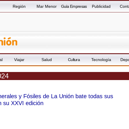
Región
Mar Menor
Guía Empresas
Publicidad
Cont
al
Viajar
Salud
Cultura
Tecnología
Depo
024
nerales y Fósiles de La Unión bate todas sus
n su XXVI edición