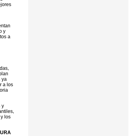
ejores
entan
o y
tos a
das,
plan
s ya
 a los
oria
 y
ntiles,
y los
TURA