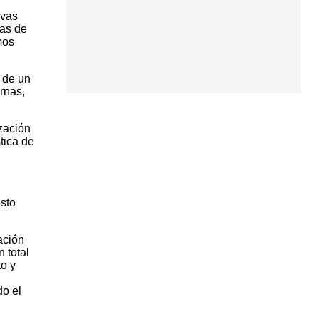
ivas
tas de
mos
 de un
rnas,
zación
tica de
esto
ación
 total
to y
do el