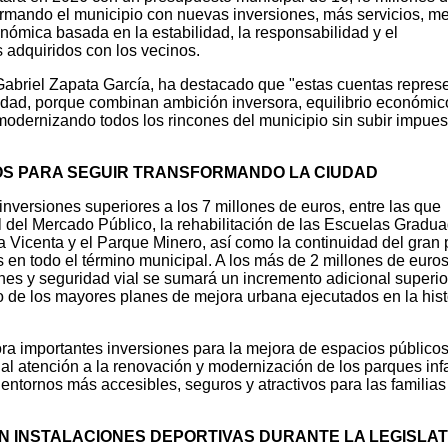
formando el municipio con nuevas inversiones, más servicios, m
onómica basada en la estabilidad, la responsabilidad y el
adquiridos con los vecinos.
Gabriel Zapata García, ha destacado que "estas cuentas repres
udad, porque combinan ambición inversora, equilibrio económic
modernizando todos los rincones del municipio sin subir impues
ROS PARA SEGUIR TRANSFORMANDO LA CIUDAD
nversiones superiores a los 7 millones de euros, entre las que
l del Mercado Público, la rehabilitación de las Escuelas Gradua
 Vicenta y el Parque Minero, así como la continuidad del gran 
s en todo el término municipal. A los más de 2 millones de euro
s y seguridad vial se sumará un incremento adicional superior
o de los mayores planes de mejora urbana ejecutados en la hist
ra importantes inversiones para la mejora de espacios públicos
l atención a la renovación y modernización de los parques infa
entornos más accesibles, seguros y atractivos para las familias 
EN INSTALACIONES DEPORTIVAS DURANTE LA LEGISLA