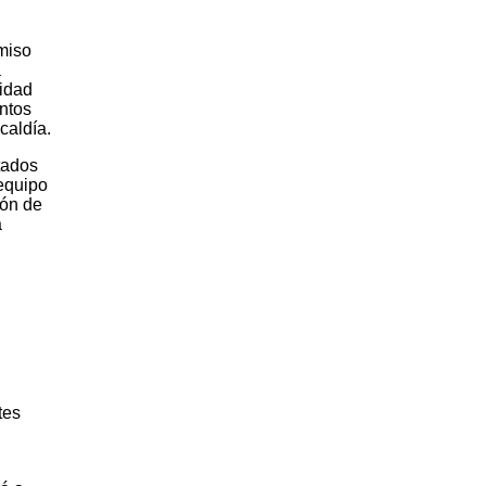
miso
a
lidad
entos
caldía.
tados
 equipo
lón de
a
tes