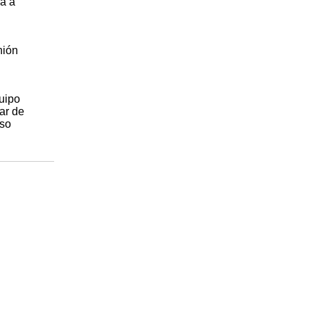
rá a
nión
uipo
ar de
aso