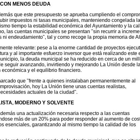
Y CON MENOS DEUDA
además que este presupuesto se aprueba cumpliendo el compro
subir impuestos ni tasas municipales, manteniendo congelada l
mismo tiempo la estabilidad económica del Ayuntamiento y la ca
ho, las cuentas municipales se presentan "sin recurrir a increm
s ni endeudamiento", tal y como recoge la propia memoria de Al
lmente relevante: pese a la enorme cantidad de proyectos ejecu
atura y al importante esfuerzo inversor que está realizando este
unicipio, la deuda municipal se ha reducido en cerca de un mil
e seguir avanzando, invirtiendo y mejorando La Unión desde l
 económica y el equilibrio financiero.
emarcado que "frente a quienes instalaban permanentemente al
improvisación, hoy La Unión tiene unas cuentas realistas,
necesidades actuales de la ciudad".
ISTA, MODERNO Y SOLVENTE
demás una actualización necesaria respecto a las cuentas
ndose más de un 20% para poder responder al aumento de cos
ios esenciales, garantizando al mismo tiempo la calidad de los