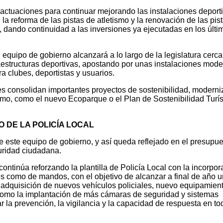
actuaciones para continuar mejorando las instalaciones deport
la reforma de las pistas de atletismo y la renovación de las pis
, dando continuidad a las inversiones ya ejecutadas en los últi
equipo de gobierno alcanzará a lo largo de la legislatura cerca
raestructuras deportivas, apostando por unas instalaciones mode
a clubes, deportistas y usuarios.
s consolidan importantes proyectos de sostenibilidad, moderni
smo, como el nuevo Ecoparque o el Plan de Sostenibilidad Turís
 DE LA POLICÍA LOCAL
e este equipo de gobierno, y así queda reflejado en el presupu
guridad ciudadana.
ontinúa reforzando la plantilla de Policía Local con la incorpor
 como de mandos, con el objetivo de alcanzar a final de año un
a adquisición de nuevos vehículos policiales, nuevo equipamien
 como la implantación de más cámaras de seguridad y sistemas
r la prevención, la vigilancia y la capacidad de respuesta en to