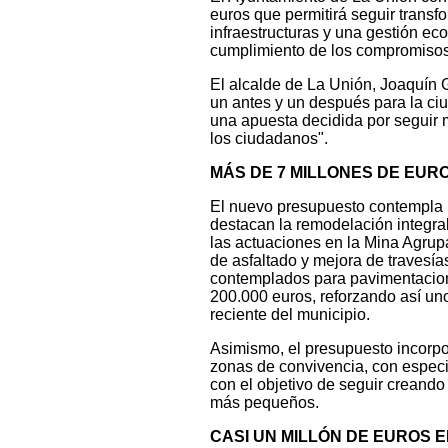
euros que permitirá seguir trans
infraestructuras y una gestión ec
cumplimiento de los compromisos 
El alcalde de La Unión, Joaquín 
un antes y un después para la ci
una apuesta decidida por seguir 
los ciudadanos".
MÁS DE 7 MILLONES DE EU
El nuevo presupuesto contempla i
destacan la remodelación integra
las actuaciones en la Mina Agrupa
de asfaltado y mejora de travesía
contemplados para pavimentacione
200.000 euros, reforzando así un
reciente del municipio.
Asimismo, el presupuesto incorpo
zonas de convivencia, con especia
con el objetivo de seguir creando 
más pequeños.
CASI UN MILLÓN DE EUROS 