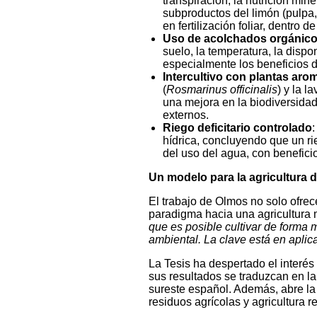
transpiración, la nutrición mine
subproductos del limón (pulpa,
en fertilización foliar, dentro 
Uso de acolchados orgánicos
suelo, la temperatura, la dispo
especialmente los beneficios de
Intercultivo con plantas aro
(
Rosmarinus officinalis
) y la l
una mejora en la biodiversida
externos.
Riego deficitario controlado
:
hídrica, concluyendo que un ri
del uso del agua, con benefici
Un modelo para la agricultura d
El trabajo de Olmos no solo ofre
paradigma hacia una agricultura m
que es posible cultivar de forma
ambiental. La clave está en aplica
La Tesis ha despertado el interés
sus resultados se traduzcan en l
sureste español. Además, abre la 
residuos agrícolas y agricultura r