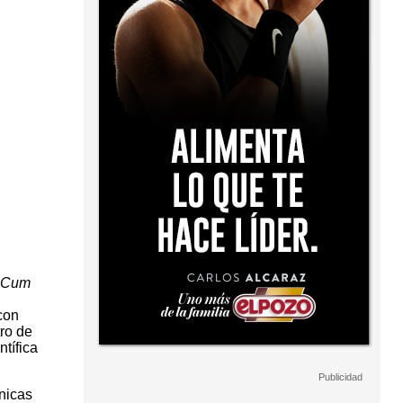
e Cum
con
tro de
tífica
nicas