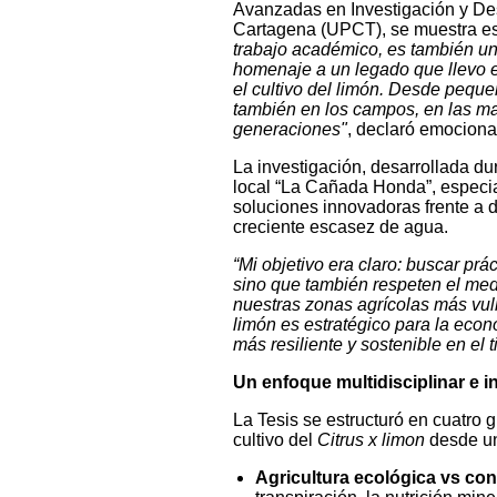
Avanzadas en Investigación y Des
Cartagena (UPCT), se muestra es
trabajo académico, es también un 
homenaje a un legado que llevo en 
el cultivo del limón. Desde pequeñ
también en los campos, en las mano
generaciones"
, declaró emociona
La investigación, desarrollada du
local “La Cañada Honda”, especia
soluciones innovadoras frente a d
creciente escasez de agua.
“Mi objetivo era claro: buscar prá
sino que también respeten el medi
nuestras zonas agrícolas más vul
limón es estratégico para la econ
más resiliente y sostenible en el 
Un enfoque multidisciplinar e 
La Tesis se estructuró en cuatro 
cultivo del
Citrus x limon
desde un
Agricultura ecológica vs co