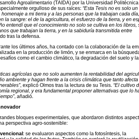
arrollo Agroalimentario (TAIDA) por la Universidad Politécnica
pecialmente orgulloso de sus raíces:
“Esta Tesis no es solo un
homenaje a mi tierra y a las personas que la trabajan cada día
la sangre: el de la agricultura, el esfuerzo de la tierra, y en es
o entendí que el conocimiento no solo se cultiva en los libros, 
s que trabajan la tierra, y en la sabiduría transmitida entre
do tras la defensa.
rante los últimos años, ha contado con la colaboración de la e
lizada en la producción de limón, y se enmarca en la búsqued
esafíos como el cambio climático, la degradación del suelo y la
cticas agrícolas que no solo aumenten la rentabilidad del agricul
o ambiente y hagan frente a la crisis climática que tanto afecta
nerables”
, explicó Olmos tras la lectura de su Tesis.
“El cultivo d
omía regional, y era fundamental proponer alternativas que lo 
tiempo”
, añadió.
innovador
grandes bloques experimentales, que abordaron distintos aspect
a perspectiva agro-sostenible:
nvencional
: se evaluaron aspectos como la fotosíntesis, la