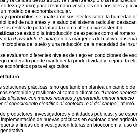
ral y la calidad de los frutos. También se exploró la reutilización
 corteza y zumo) para crear nano-vesículas con posibles aplic
de un modelo de economía circular.
 y geotextiles
: se analizaron sus efectos sobre la humedad d
nibilidad de nutrientes y la salud del sistema radicular, destaca
 los restos de poda triturada como alternativa sostenible.
máticas
: se estudió la introducción de especies como el romero
avanda (
Lavandula dentata
) en los márgenes del cultivo, obser
d microbiana del suelo y una reducción de la necesidad de ins
 se evaluaron diferentes niveles de riego en condiciones de es
ego moderado puede mantener la productividad y mejorar la efi
os económicos para el agricultor.
el futuro
ce soluciones prácticas, sino que también plantea un cambio de
ás sostenible y resiliente al cambio climático.
“Hemos demost
 más eficiente, con menos recursos y generando menor impacto
r el conocimiento científico al contexto real del campo”
, afirmó.
 de productores, investigadores y entidades públicas, y se espe
a implementación de nuevas prácticas en explotaciones agrícola
puerta a líneas de investigación futuras en bioeconomía, uso d
egenerativa.