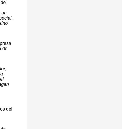
 de
, un
pecial,
sino
mpresa
a de
tor,
 a
el
hagan
os del