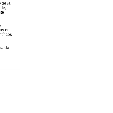
o de la
rte,
ste
e
das en
tíficos
na de