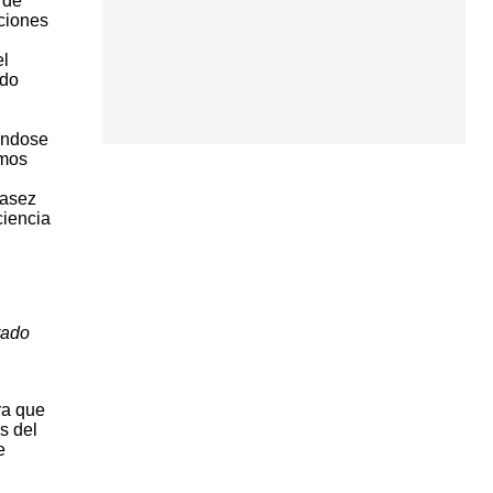
 de
aciones
el
ndo
vándose
umos
casez
ciencia
rado
ra que
s del
e