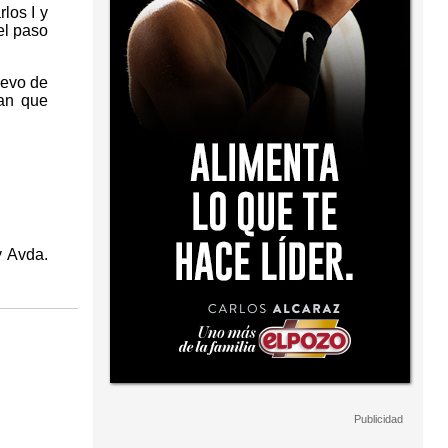
los I y
el paso
uevo de
gan que
y Avda.