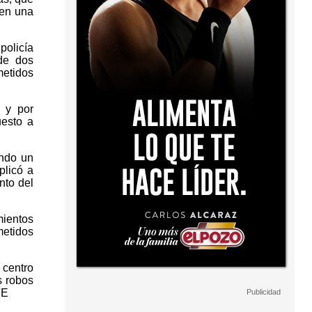
 en una
policía
de dos
metidos
l y por
uesto a
endo un
plicó a
nto del
mientos
metidos
 centro
s robos
FE