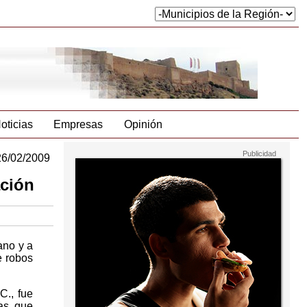
oticias
Empresas
Opinión
26/02/2009
ación
ano y a
e robos
C., fue
as, que