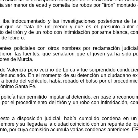
ía ser menor de edad y cometía los robos por "tirón" montado
iba indocumentado y las investigaciones posteriores de la 
inar que se trata de un menor y que es el presunto autor 
to del tirón y de un robo con intimidación por arma blanca, co
 de febrero.
entes policiales con otros nombres por reclamación judicia
dieron las fuentes, que señalaron que el joven ya ha sido p
ores de Murcia.
al de Valencia pero vecino de Lorca y fue sorprendido conduci
 denunciado. En el momento de su detención un ciudadano ex
 a bordo del vehículo, había robado el bolso por el procedimie
erónimo Santa Fe.
 policía han permitido imputar al detenido, en base a reconoci
s por el procedimiento del tirón y un robo con intimidación, co
esto a disposición judicial, había cumplido condena en un
iembre y su llegada a la ciudad coincidió con un repunte de lo
ento, por cuya comisión acumula varias condenas anteriores. E