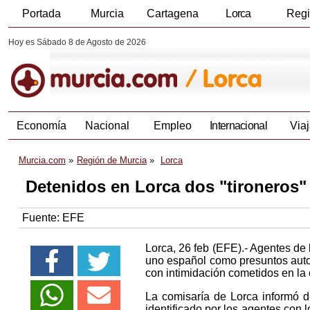
Portada
Murcia
Cartagena
Lorca
Reg
Hoy es Sábado 8 de Agosto de 2026
Economía
Nacional
Empleo
Internacional
Viaj
Murcia.com
Región de Murcia
Lorca
Detenidos en Lorca dos "tironeros"
Fuente:
EFE
Lorca, 26 feb (EFE).- Agentes de
uno español como presuntos autore
con intimidación cometidos en la
La comisaría de Lorca informó d
identificado por los agentes con l