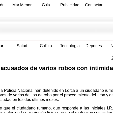
ión
Mar Menor
Guía
Publicidad
Contactar
Empresas
ar
Salud
Cultura
Tecnología
Deportes
N
 acusados de varios robos con intimid
 la Policía Nacional han detenido en Lorca a un ciudadano rum
s de varios delitos de robo por el procedimiento del tirón y d
 ciudad en los dos últimos meses.
e que el ciudadano rumano, que responde a las iniciales I.R.
os datos de la descripción física que de él realizaron sus víctim