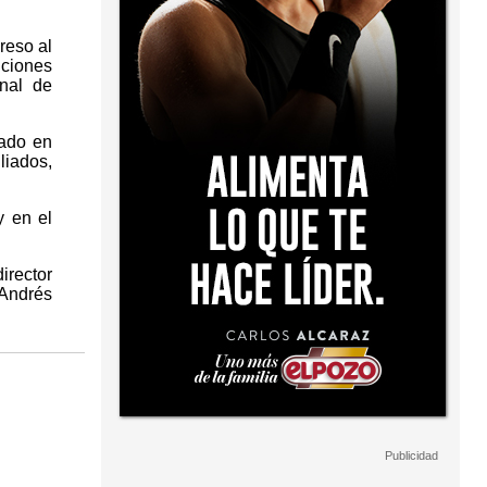
reso al
nciones
onal de
tado en
liados,
y en el
irector
 Andrés