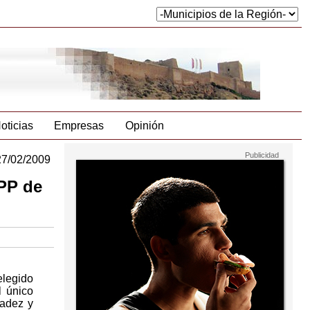
oticias
Empresas
Opinión
27/02/2009
 PP de
elegido
l único
radez y