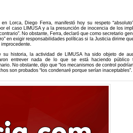
 en Lorca, Diego Ferra, manifestó hoy su respeto “absoluto
por el caso LIMUSA y a la presunción de inocencia de los imp
contrario”. No obstante, Ferra, declaró que como secretario gen
ro” en exigir responsabilidades políticas si la Justicia dirime qu
a improcedente.
 su historia, la actividad de LIMUSA ha sido objeto de aud
aron entrever nada de lo que se está haciendo público t
mario. No obstante, dijo que “los mecanismos de control podría
echos son probados “los condenaré porque serían inaceptables”.