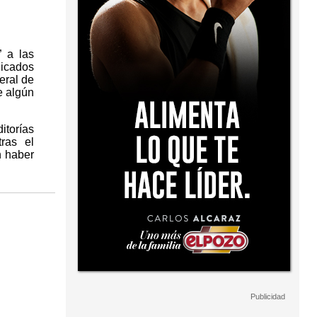
” a las
licados
eral de
e algún
itorías
ras el
n haber