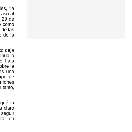
es, “la
caso al
l 29 de
 y como
 de las
e de la
co deja
tinua o
e Tiata
obre la
es una
tipo de
niones
 tanto,
 qué la
a claro
 seguir
trar en