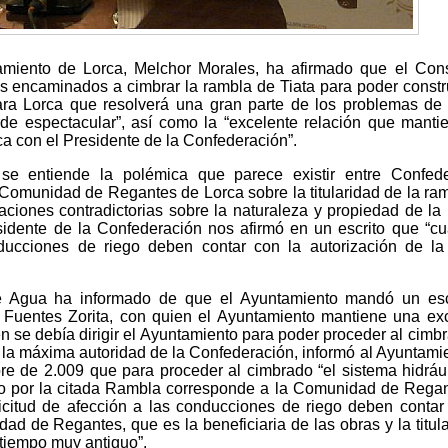
miento de Lorca, Melchor Morales, ha afirmado que el Cons
os encaminados a cimbrar la rambla de Tiata para poder constr
para Lorca que resolverá una gran parte de los problemas de t
de espectacular”, así como la “excelente relación que manti
ca con el Presidente de la Confederación”.
e entiende la polémica que parece existir entre Confede
Comunidad de Regantes de Lorca sobre la titularidad de la ra
aciones contradictorias sobre la naturaleza y propiedad de la
idente de la Confederación nos afirmó en un escrito que “cu
nducciones de riego deben contar con la autorización de la
de Agua ha informado de que el Ayuntamiento mandó un escr
 Fuentes Zorita, con quien el Ayuntamiento mantiene una ex
én se debía dirigir el Ayuntamiento para poder proceder al cimb
, la máxima autoridad de la Confederación, informó al Ayuntami
bre de 2.009 que para proceder al cimbrado “el sistema hidráu
go por la citada Rambla corresponde a la Comunidad de Rega
licitud de afección a las conducciones de riego deben contar
ad de Regantes, que es la beneficiaria de las obras y la titula
tiempo muy antiguo”.