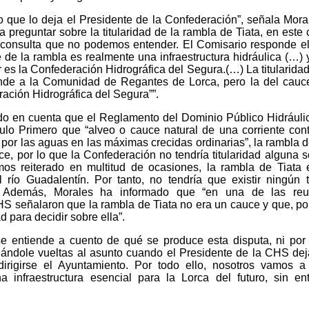
o que lo deja el Presidente de la Confederación”, señala Moral
reguntar sobre la titularidad de la rambla de Tiata, en este 
consulta que no podemos entender. El Comisario responde e
 de la rambla es realmente una infraestructura hidráulica (…)
ar es la Confederación Hidrográfica del Segura.(…) La titularidad
nde a la Comunidad de Regantes de Lorca, pero la del cauc
ación Hidrográfica del Segura””.
do en cuenta que el Reglamento del Dominio Público Hidráuli
ítulo Primero que “alveo o cauce natural de una corriente con
o por las aguas en las máximas crecidas ordinarias”, la rambla d
, por lo que la Confederación no tendría titularidad alguna s
s reiterado en multitud de ocasiones, la rambla de Tiata 
río Guadalentín. Por tanto, no tendría que existir ningún 
d”. Además, Morales ha informado que “en una de las reu
HS señalaron que la rambla de Tiata no era un cauce y que, por
 para decidir sobre ella”.
e entiende a cuento de qué se produce esta disputa, ni por
ndole vueltas al asunto cuando el Presidente de la CHS dej
dirigirse el Ayuntamiento. Por todo ello, nosotros vamos a
 infraestructura esencial para la Lorca del futuro, sin en