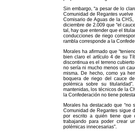
Sin embargo, “a pesar de lo clar
Comunidad de Regantes vuelve a p
Comisario de Aguas de la CHS, 
diciembre de 2.009 que “el cauce
tal, hay que entender que el titul
conducciones de riego correspo
rambla corresponde a la Confeder
Morales ha afirmado que “tenien
bien claro el artículo 4 de su T
discontinua es el terreno cubiert
no sería ni mucho menos un cauce
misma. De hecho, como ya hemo
boquera de riego del cauce del 
polémica sobre su titularida
mantenidas, los técnicos de la C
la Confederación no tiene potestad
Morales ha destacado que “no s
Comunidad de Regantes sigue dá
por escrito a quién tiene que 
trabajando para poder crear una
polémicas innecesarias”.