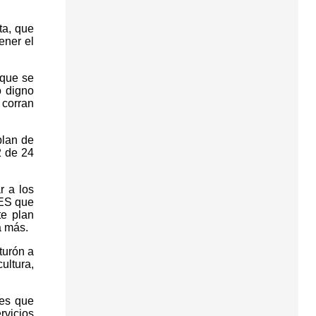
ta, que
ener el
 que se
o digno
 corran
plan de
2 de 24
r a los
MES que
te plan
a más.
turón a
ultura,
tes que
rvicios