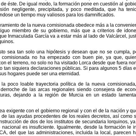
de éste. De igual modo, la formación pone en cuestión al gobi
sión negligente, precipitada, y poco meditada, que ha ten
iéndose un tiempo muy valiosos para los damnificados.
bramiento de la nueva comisionada obedece más a la convenie
tiguo miembro de su gobierno, más que a criterios de idon
ue Inmaculada García va a estar más al lado de Valcárcel, just
quinos.
to sea tan solo una hipótesis y desean que no se cumpla, p
 comisionada no ha empezado con buen pie, ya que, quien
n el terreno, no solo no ha visitado Lorca desde que fuera n
o tan siquiera declaraciones públicas. Si para algunos 5 días 
sus hogares puede ser una eternidad.
a poco loable trayectoria política de la nueva comisionada
e derroche de las arcas regionales siendo consejera de eco
aturas, dejando a la región de Murcia en un estado lament
ea exigente con el gobierno regional y con el de la nación y q
 de las ayudas procedentes de los reales decretos, así como so
strucción de dos de los institutos de secundaria lorquinos, ya
 nacional es insuficiente. Igualmente, desde la formación le i
, del que las administraciones, incluida la local, parecen 