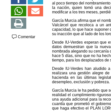
al poco tiempo del nombramiento 
la nación, quien tomó una deci
modificar a los tres meses, perd
García Murcia afirma que el nom
Valcárcel que recoloca a un an
capacidad, lo que hace suponer q
su inacción que al lado de los lor
Comentar
Desde IU-Verdes esperan que es
datos demuestran que la nueva
nombrada alegando su cercanía co
hace 5 días, sino que no ha hech
tiempo, para los desplazados de 
Desde IU-Verdes han aludido a l
realizara una gestión alegre d
hacienda en las últimas legisl
desempleo, exclusión y pobreza.
García Murcia le ha pedido que s
realidad el cumplimiento riguroso
una ayuda adicional para la recon
cuantía que prometió el gobierno
que haga efectivo el PLAN LORCA