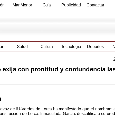
ión
Mar Menor
Guía
Publicidad
Contactar
Empresas
ar
Salud
Cultura
Tecnología
Deportes
N
 exija con prontitud y contundencia la
l
rtavoz de IU-Verdes de Lorca ha manifestado que el nombrami
onstrucción de Lorca, Inmaculada García, descalifica a su pre