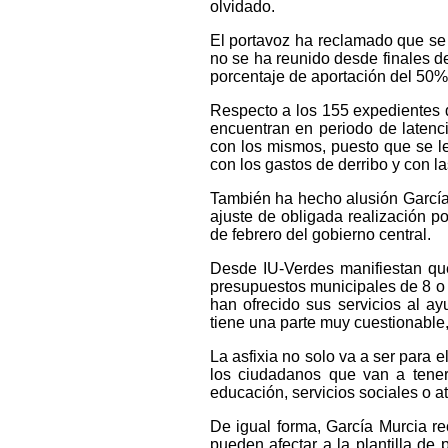
olvidado.
El portavoz ha reclamado que se
no se ha reunido desde finales d
porcentaje de aportación del 50% 
Respecto a los 155 expedientes d
encuentran en periodo de latenci
con los mismos, puesto que se le
con los gastos de derribo y con la
También ha hecho alusión García 
ajuste de obligada realización p
de febrero del gobierno central.
Desde IU-Verdes manifiestan que
presupuestos municipales de 8 o
han ofrecido sus servicios al a
tiene una parte muy cuestionable,
La asfixia no solo va a ser para e
los ciudadanos que van a tener 
educación, servicios sociales o a
De igual forma, García Murcia re
pueden afectar a la plantilla de