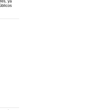
rés, ya
úblicos