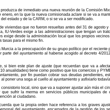
 produzca de inmediato una nueva reunión de la Comisión Mix
e enero, en la que la nueva comisionada aclare si se va a mant
del estado y de la CARM, o si se va a ser modificado.
e viviendas que no fueron resueltas antes del 31 de agosto y
a, IU-Verdes exige a las administraciones que tengan un trat
s exige desde la administración local que los propios vecinos
s tasas para el mismo fin.
Murcia a la preocupación de su grupo político por el reciente 
or parte del ayuntamiento al haberse acogido al decreto 4/201
, si bien este plan de ajuste (que recuerdan que va a afecta
 10 anualidades) tiene como positivo que los comercios y PY
yuntamiento, por fin puedan cobrar sus deudas pendientes, es
 al poner una soga al cuello al ayuntamiento y asfixiarlo todaví
l consistorio local, sino que va a suponer ajustar aún más el cin
que sufrir la merma en servicios públicos municipales de c
tención al ciudadano.
cuerda que la propia orden hace referencia a los graves ajus
 personal del ayuntamiento, encargados de la gestión de los se