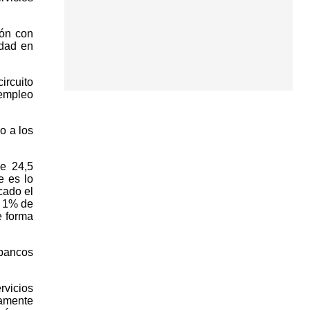
ión con
idad en
ircuito
sempleo
o a los
de 24,5
e es lo
cado el
n 1% de
e forma
 bancos
rvicios
tamente