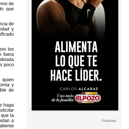
erno de
ido que
ncia de
eidad y
ificado
ero los
 fuera
ombrada
es poco
, quien
nomía y
able de
ue haga
licitar
 que la
nstan a
haberse