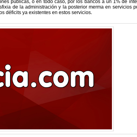
nes públicas, o en todo caso, por los bancos a un 1% de inte
fixia de la administración y la posterior merma en servicios p
 déficits ya existentes en estos servicios.