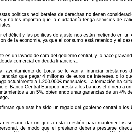
stas políticas neoliberales de derechas no tienen considerac
s y no les importan que la ciudadanía tenga servicios de cal
iales.
l déficit y las políticas de ajuste nos están metiendo en un c
ción de la economía, ya que el consumo está retenido y el de
te es un lavado de cara del gobierno central, y lo hace gravand
deuda comercial en deuda financiera.
al ayuntamiento de Lorca se le van a financiar préstamos 
 tendrán que pagar 4 millones de euros de intereses, o lo qu
ga actualmente a 1.200.000€ mensuales. La formación ha criti
e el Banco Central Europeo presta a los bancos el dinero a u
ayuntamientos a un 5%, obteniendo unas ganancias de un 4% d
esgo.
afirman que este ha sido un regalo del gobierno central a los
necesario dar un giro a esta cuestión para mantener los se
 personal, de modo que el préstamo debería prestarse direc