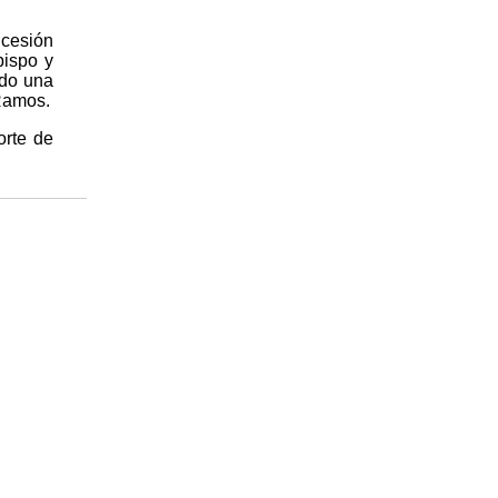
ncesión
bispo y
ido una
 Ramos.
orte de