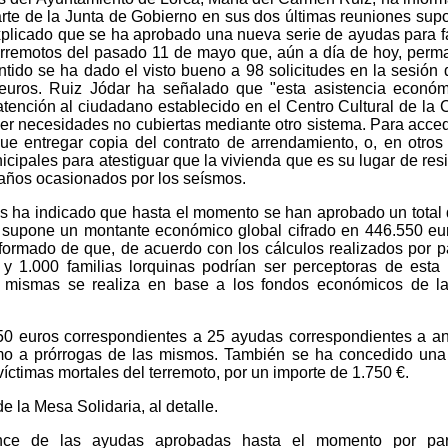
rte de la Junta de Gobierno en sus dos últimas reuniones sup
xplicado que se ha aprobado una nueva serie de ayudas para f
terremotos del pasado 11 de mayo que, aún a día de hoy, per
ntido se ha dado el visto bueno a 98 solicitudes en la sesión 
euros. Ruiz Jódar ha señalado que "esta asistencia econó
 atención al ciudadano establecido en el Centro Cultural de la 
er necesidades no cubiertas mediante otro sistema. Para acced
ue entregar copia del contrato de arrendamiento, o, en otros
nicipales para atestiguar que la vivienda que es su lugar de res
 daños ocasionados por los seísmos.
es ha indicado que hasta el momento se han aprobado un total
ue supone un montante económico global cifrado en 446.550 eu
ormado de que, de acuerdo con los cálculos realizados por p
 y 1.000 familias lorquinas podrían ser perceptoras de esta
 mismas se realiza en base a los fondos económicos de l
0 euros correspondientes a 25 ayudas correspondientes a an
como a prórrogas de las mismos. También se ha concedido un
víctimas mortales del terremoto, por un importe de 1.750 €.
 la Mesa Solidaria, al detalle.
ance de las ayudas aprobadas hasta el momento por par