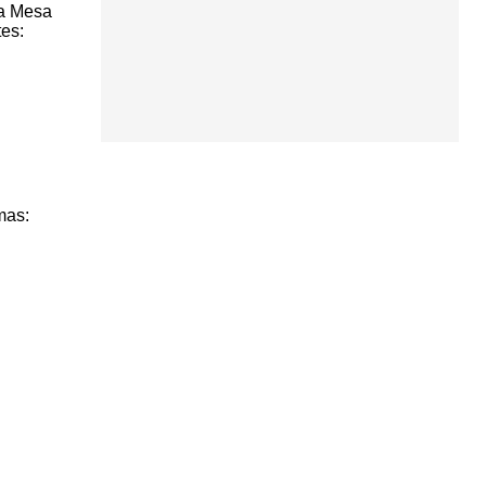
la Mesa
tes:
mas: