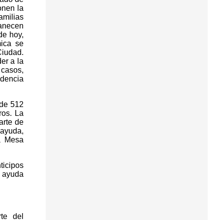
onen la
amilias
manecen
de hoy,
mica se
Ciudad.
er a la
 casos,
idencia
 de 512
ros. La
arte de
 ayuda,
a Mesa
ticipos
a ayuda
te del