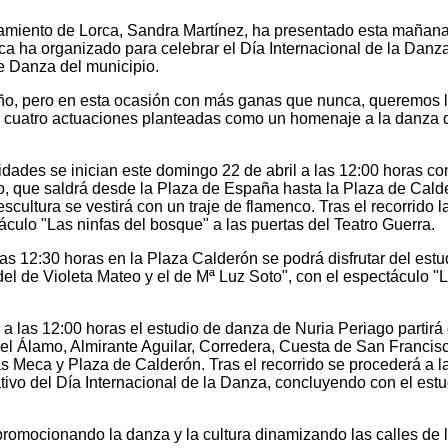
amiento de Lorca, Sandra Martínez, ha presentado esta mañana
ca ha organizado para celebrar el Día Internacional de la Danz
de Danza del municipio.
ño, pero en esta ocasión con más ganas que nunca, queremos l
on cuatro actuaciones planteadas como un homenaje a la danza 
vidades se inician este domingo 22 de abril a las 12:00 horas co
, que saldrá desde la Plaza de España hasta la Plaza de Cald
scultura se vestirá con un traje de flamenco. Tras el recorrido l
áculo "Las ninfas del bosque" a las puertas del Teatro Guerra.
as 12:30 horas en la Plaza Calderón se podrá disfrutar del estu
el de Violeta Mateo y el de Mª Luz Soto", con el espectáculo "
l a las 12:00 horas el estudio de danza de Nuria Periago partir
del Álamo, Almirante Aguilar, Corredera, Cuesta de San Francis
s Meca y Plaza de Calderón. Tras el recorrido se procederá a l
ivo del Día Internacional de la Danza, concluyendo con el estu
romocionando la danza y la cultura dinamizando las calles de 