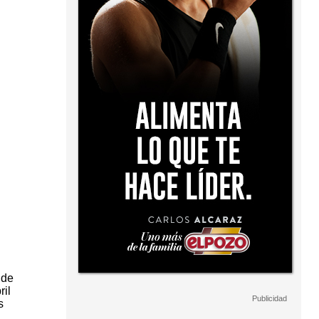
 de
ril
s