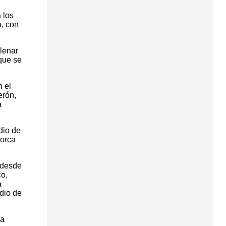
 los
a, con
lenar
que se
n el
erón,
a
dio de
Lorca
á desde
co,
a
dio de
la