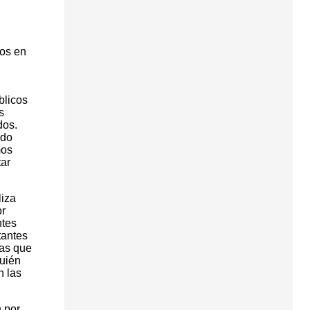
ios en
blicos
s
dos.
ado
mos
tar
liza
or
ntes
tantes
das que
quién
n las
n por