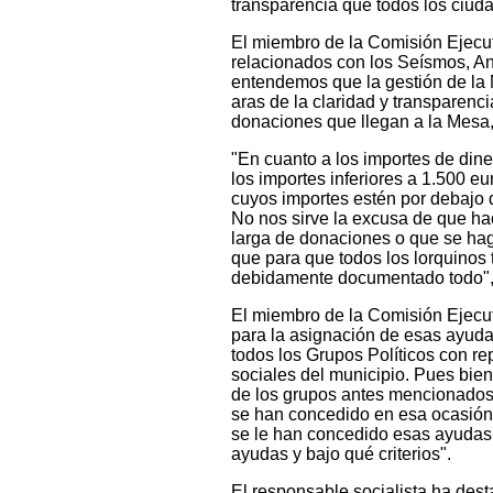
transparencia que todos los ciu
El miembro de la Comisión Ejecut
relacionados con los Seísmos, Ant
entendemos que la gestión de la 
aras de la claridad y transparenc
donaciones que llegan a la Mesa, 
"En cuanto a los importes de dine
los importes inferiores a 1.500 
cuyos importes estén por debajo
No nos sirve la excusa de que ha
larga de donaciones o que se hag
que para que todos los lorquinos 
debidamente documentado todo", 
El miembro de la Comisión Ejecut
para la asignación de esas ayuda
todos los Grupos Políticos con re
sociales del municipio. Pues bie
de los grupos antes mencionados 
se han concedido en esa ocasión 
se le han concedido esas ayudas
ayudas y bajo qué criterios".
El responsable socialista ha dest