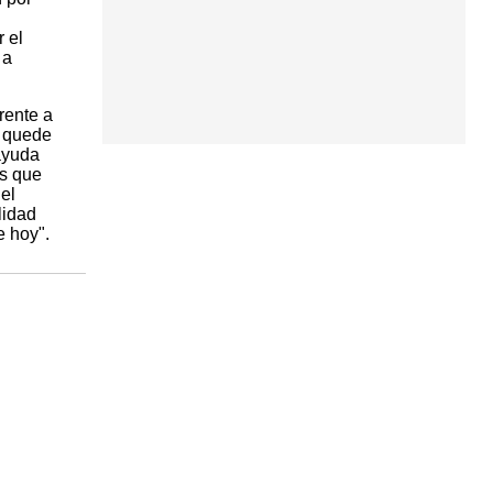
r el
 a
rente a
y quede
 ayuda
os que
el
lidad
e hoy".