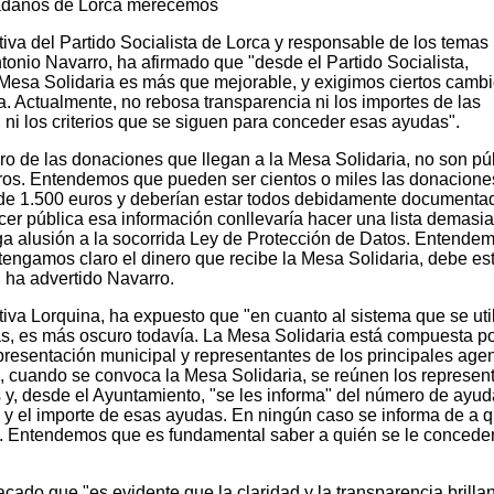
dadanos de Lorca merecemos
iva del Partido Socialista de Lorca y responsable de los temas
onio Navarro, ha afirmado que "desde el Partido Socialista,
Mesa Solidaria es más que mejorable, y exigimos ciertos camb
ia. Actualmente, no rebosa transparencia ni los importes de las
ni los criterios que se siguen para conceder esas ayudas".
ro de las donaciones que llegan a la Mesa Solidaria, no son pú
euros. Entendemos que pueden ser cientos o miles las donacione
 de 1.500 euros y deberían estar todos debidamente documenta
cer pública esa información conllevaría hacer una lista demasi
a alusión a la socorrida Ley de Protección de Datos. Entende
tengamos claro el dinero que recibe la Mesa Solidaria, debe es
ha advertido Navarro.
iva Lorquina, ha expuesto que "en cuanto al sistema que se uti
s, es más oscuro todavía. La Mesa Solidaria está compuesta p
presentación municipal y representantes de los principales age
n, cuando se convoca la Mesa Solidaria, se reúnen los represen
y, desde el Ayuntamiento, "se les informa" del número de ayu
y el importe de esas ayudas. En ningún caso se informa de a 
. Entendemos que es fundamental saber a quién se le concede
acado que "es evidente que la claridad y la transparencia brilla