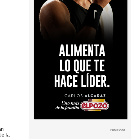
an
de la