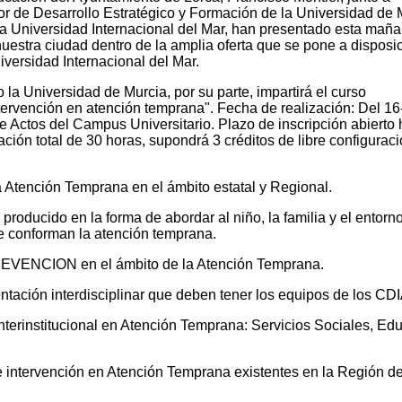
or de Desarrollo Estratégico y Formación de la Universidad de 
a Universidad Internacional del Mar, han presentado esta maña
nuestra ciudad dentro de la amplia oferta que se pone a disposi
iversidad Internacional del Mar.
 la Universidad de Murcia, por su parte, impartirá el curso
rvención en atención temprana". Fecha de realización: Del 16
 Actos del Campus Universitario. Plazo de inscripción abierto 
ación total de 30 horas, supondrá 3 créditos de libre configuraci
la Atención Temprana en el ámbito estatal y Regional.
roducido en la forma de abordar al niño, la familia y el entorn
ue conforman la atención temprana.
PREVENCION en el ámbito de la Atención Temprana.
entación interdisciplinar que deben tener los equipos de los CDI
nterinstitucional en Atención Temprana: Servicios Sociales, Ed
e intervención en Atención Temprana existentes en la Región d