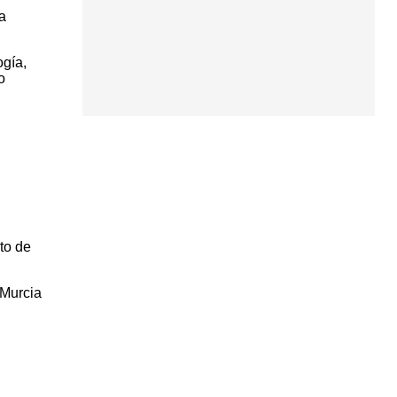
a
ogía,
o
to de
 Murcia