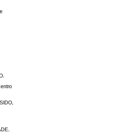
de
O.
Centro
SSIDO,
ADE.