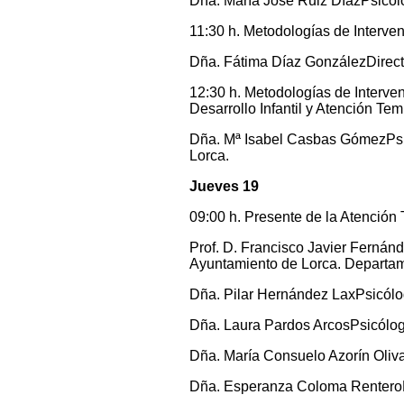
Dña. María José Ruiz DíazPsic
11:30 h. Metodologías de Interv
Dña. Fátima Díaz GonzálezDirec
12:30 h. Metodologías de Interv
Desarrollo Infantil y Atención T
Dña. Mª Isabel Casbas GómezPsic
Lorca.
Jueves 19
09:00 h. Presente de la Atención
Prof. D. Francisco Javier Ferná
Ayuntamiento de Lorca. Departame
Dña. Pilar Hernández LaxPsicól
Dña. Laura Pardos ArcosPsicólog
Dña. María Consuelo Azorín Ol
Dña. Esperanza Coloma RenteroP