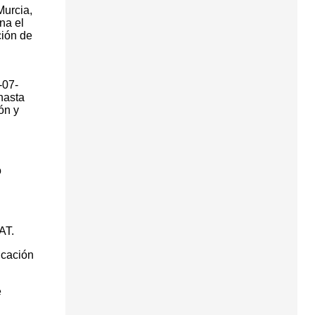
Murcia,
na el
ción de
-07-
hasta
ón y
o
AT.
ucación
e