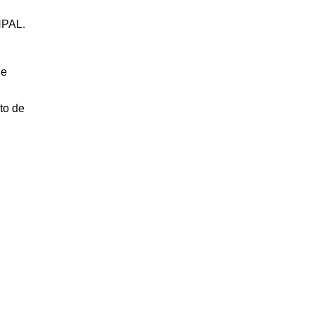
NPAL.
de
to de