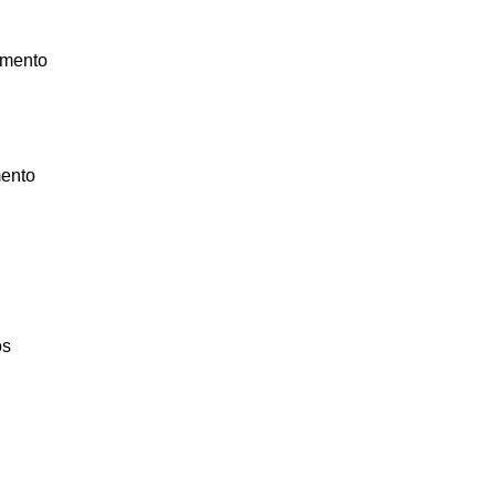
amento
mento
os