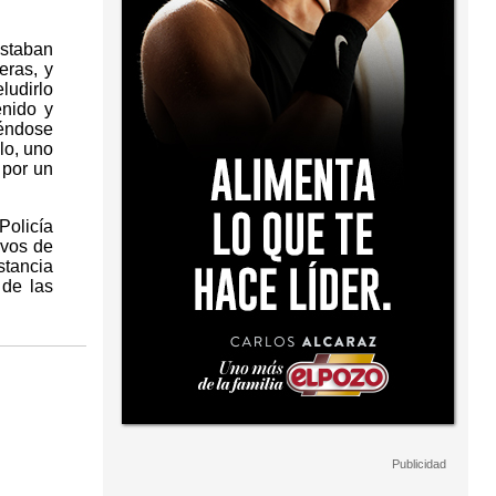
estaban
eras, y
ludirlo
enido y
iéndose
lo, uno
 por un
Policía
ivos de
stancia
 de las