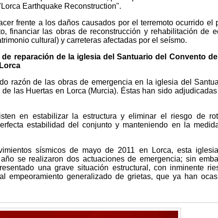
 "Lorca Earthquake Reconstruction".
acer frente a los daños causados por el terremoto ocurrido el
 financiar las obras de reconstrucción y rehabilitación de ed
trimonio cultural) y carreteras afectadas por el seísmo.
 de reparación de la iglesia del Santuario del Convento d
 Lorca
do razón de las obras de emergencia en la iglesia del Santua
de las Huertas en Lorca (Murcia). Éstas han sido adjudicadas
en en estabilizar la estructura y eliminar el riesgo de ro
erfecta estabilidad del conjunto y manteniendo en la medid
mientos sísmicos de mayo de 2011 en Lorca, esta iglesia 
 año se realizaron dos actuaciones de emergencia; sin emba
presentado una grave situación estructural, con inminente ri
al empeoramiento generalizado de grietas, que ya han oca