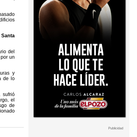
 pasado
ificios
e Santa
rio del
 por un
turas y
a de lo
sufrió
rgo, el
esgo de
sionado