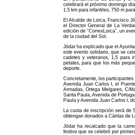
celebrará el próximo domingo día
1,5 km para infantiles, 750 m par
El Alcalde de Lorca, Francisco Jód
el Director General de La Verda
edición de "CorrexLorca", un even
de la ciudad del Sol.
Jódar ha explicado que el Ayuntam
este evento solidario, que se cel
cadetes y veteranos, 1,5 para 
petates, para que los más pequ
deporte.
Concretamente, los participantes 
Avenida Juan Carlos I, el Puent
Armadas, Ortega Melgares, C/Ma
Santa Paula, Avenida de Portugal
Paula y Avenida Juan Carlos I, do
La cuota de inscripción será de 
obtengan donados a Cáritas de Lo
Jódar ha recalcado que la carre
festivo que se celebró por prime