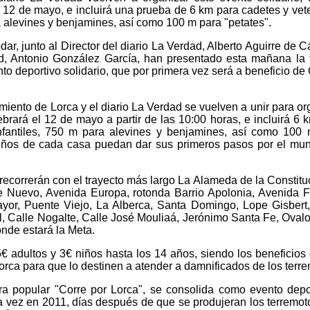
 12 de mayo, e incluirá una prueba de 6 km para cadetes y vet
a alevines y benjamines, así como 100 m para "petates".
ar, junto al Director del diario La Verdad, Alberto Aguirre de Cá
d, Antonio González García, han presentado esta mañana la 
to deportivo solidario, que por primera vez será a beneficio de 
iento de Lorca y el diario La Verdad se vuelven a unir para or
ebrará el 12 de mayo a partir de las 10:00 horas, e incluirá 6 
infantiles, 750 m para alevines y benjamines, así como 100
eños de cada casa puedan dar sus primeros pasos por el mu
recorrerán con el trayecto más largo La Alameda de la Constituc
e Nuevo, Avenida Europa, rotonda Barrio Apolonia, Avenida 
yor, Puente Viejo, La Alberca, Santa Domingo, Lope Gisbert
, Calle Nogalte, Calle José Mouliaá, Jerónimo Santa Fe, Oval
nde estará la Meta.
5€ adultos y 3€ niños hasta los 14 años, siendo los beneficios
rca para que lo destinen a atender a damnificados de los terre
ra popular "Corre por Lorca", se consolida como evento depo
ra vez en 2011, días después de que se produjeran los terremot