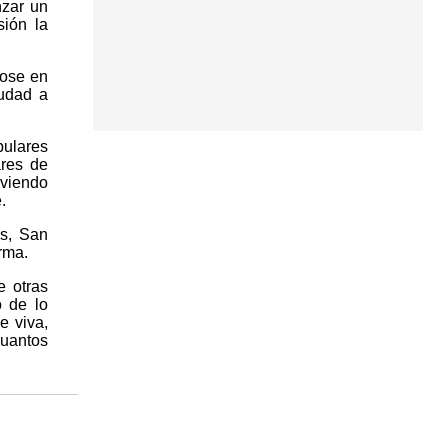
nzar un
ión la
dose en
iudad a
pulares
ares de
iviendo
.
as, San
rma.
e otras
o de lo
e viva,
cuantos