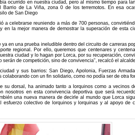
abía ocurrido en nuestra ciudad, pero al mismo tiempo para la
 Barrio de La Viña, zona 0 de los terremotos. En esa ocas
Asilo de San Diego
ó a celebrarse reuniendo a más de 700 personas, convirtién
 y en la mejor manera de demostrar la superación de esta c
e ya en una prueba ineludible dentro del circuito de carreras po
porte regional. Por ello, queremos que centenares y centen
nuestra ciudad y lo hagan por Lorca, por su recuperación, conv
o serán de competición, sino de convivencia", recalcó el alcalde
 ciudad y sus barrios: San Diego, Apolonia, Fuerzas Armad
 colaborando con un fin solidario, como no podía ser de otra fo
ne su dorsal, ha animado tanto a lorquinos como a vecinos d
on nosotros en esta convivencia deportiva que será recuerd
mbién una nueva manera de decirle al mundo que Lorca sigu
l esfuerzo colectivo de lorquinos y lorquinas y al apoyo de 