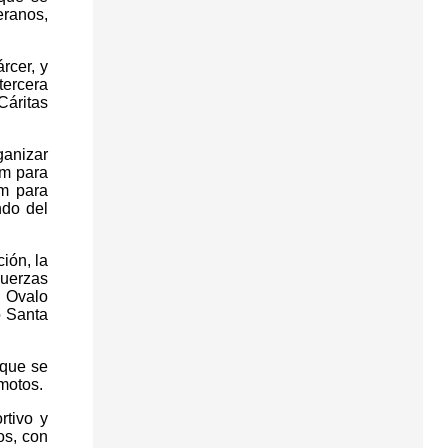
eranos,
rcer, y
tercera
Cáritas
ganizar
km para
 m para
ndo del
ión, la
Fuerzas
, Ovalo
o Santa
 que se
motos.
rtivo y
os, con