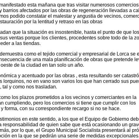
 manifestado esta mañana que tras visitar numerosos comercios
 y barrios afectados por las obras de regeneración llevadas a c
mos podido constatar el malestar y angustia de vecinos, comer
stauración por la lentitud y retraso en las obras
adan que la situación es insostenible, hasta el punto de que lo
sus ventas porque los clientes, procedentes sobre todo de la z
eder a las tiendas.
se demuestra como el tejido comercial y empresarial de Lorca se 
secuencia de una mala planificación de obras que pretende le
oeste de la ciudad en tan solo un año.
onómica y acentuado por las obras , esta resultando ser catastró
s lorquinos, no en vano son varios los que han cerrado sus pue
 tal y como nos trasladan.
como los plazos prometidos a los vecinos y comerciantes en la
án cumpliendo, pero los comercios si tiene que cumplir con los
y forma, con su correspondiente recargo si no se hace.
stimonios en este sentido, a los que el Equipo de Gobierno deb
la responsabilidad de quien sabe que está ocasionando un grav
emás, por lo que, el Grupo Municipal Socialista presentará al pr
ción en la que se pedirán una serie de medidas excepcionales