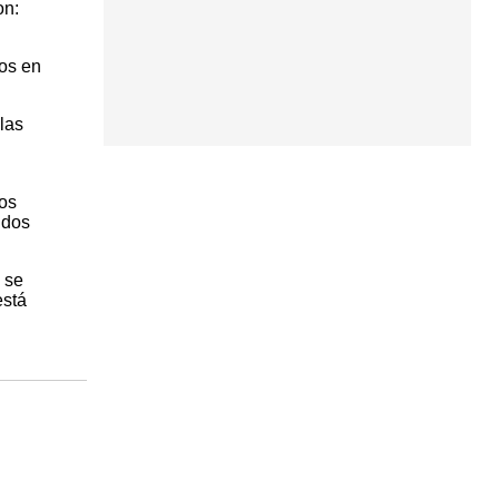
on:
dos en
las
los
 dos
 se
está