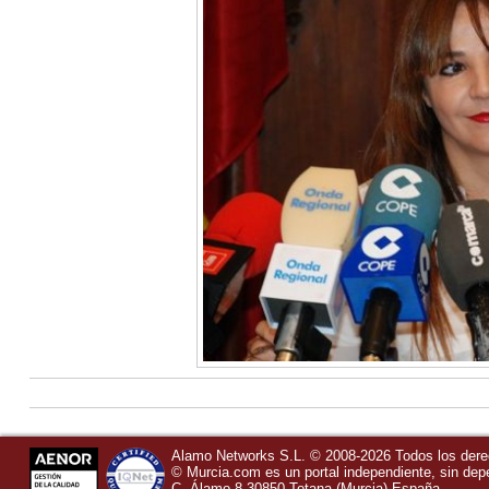
Alamo Networks S.L. © 2008-2026 Todos los der
©
Murcia.com
es un portal independiente, sin de
C, Álamo 8
30850
Totana
(Murcia)
España