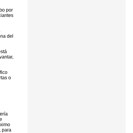
abo por
ciantes
s
ona del
está
vantar,
fico
rtas o
ería
e
óximo
, para