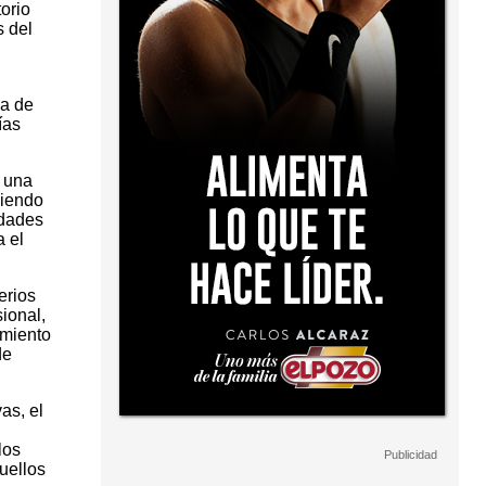
orio
s del
ia de
ías
r una
siendo
idades
a el
erios
ional,
imiento
de
as, el
los
uellos