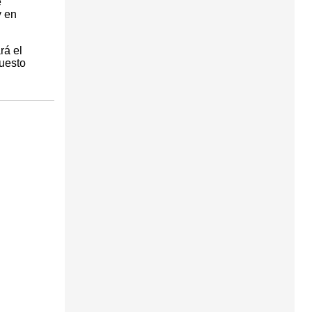
e
y en
rá el
puesto