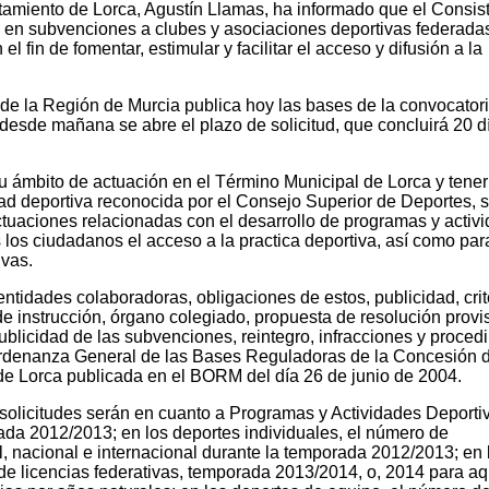
tamiento de Lorca, Agustín Llamas, ha informado que el Consist
os en subvenciones a clubes y asociaciones deportivas federada
el fin de fomentar, estimular y facilitar el acceso y difusión a la
al de la Región de Murcia publica hoy las bases de la convocator
desde mañana se abre el plazo de solicitud, que concluirá 20 d
su ámbito de actuación en el Término Municipal de Lorca y tene
dad deportiva reconocida por el Consejo Superior de Deportes, 
actuaciones relacionadas con el desarrollo de programas y activ
s los ciudadanos el acceso a la practica deportiva, así como par
ivas.
 entidades colaboradoras, obligaciones de estos, publicidad, crit
e instrucción, órgano colegiado, propuesta de resolución provis
blicidad de las subvenciones, reintegro, infracciones y proced
 Ordenanza General de las Bases Reguladoras de la Concesión 
e Lorca publicada en el BORM del día 26 de junio de 2004.
s solicitudes serán en cuanto a Programas y Actividades Deportiv
da 2012/2013; en los deportes individuales, el número de
al, nacional e internacional durante la temporada 2012/2013; en 
de licencias federativas, temporada 2013/2014, o, 2014 para aq