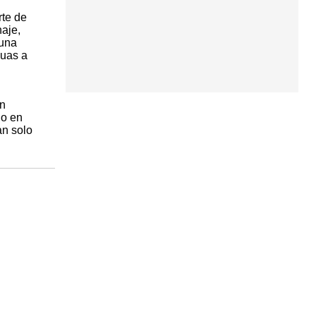
rte de
naje,
 una
guas a
on
do en
an solo