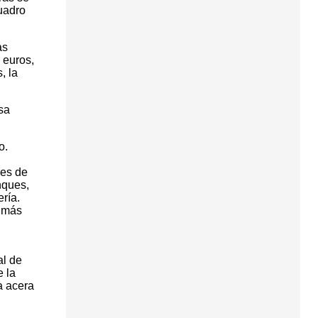
cuadro
as
 euros,
, la
sa
o.
 es de
nques,
ría.
y más
al de
e la
a acera