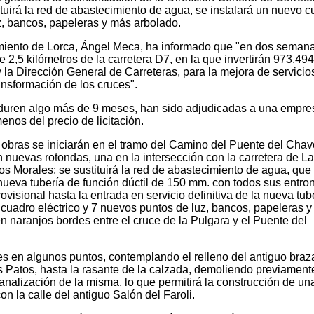
tuirá la red de abastecimiento de agua, se instalará un nuevo 
z, bancos, papeleras y más arbolado.
miento de Lorca, Ángel Meca, ha informado que "en dos seman
2,5 kilómetros de la carretera D7, en la que invertirán 973.494
 la Dirección General de Carreteras, para la mejora de servicios
ansformación de los cruces".
e duren algo más de 9 meses, han sido adjudicadas a una empre
enos del precio de licitación.
 obras se iniciarán en el tramo del Camino del Puente del Chav
 nuevas rotondas, una en la intersección con la carretera de La
los Morales; se sustituirá la red de abastecimiento de agua, que
eva tubería de función dúctil de 150 mm. con todos sus entro
isional hasta la entrada en servicio definitiva de la nueva tube
 cuadro eléctrico y 7 nuevos puntos de luz, bancos, papeleras 
en naranjos bordes entre el cruce de la Pulgara y el Puente del
es en algunos puntos, contemplando el relleno del antiguo braz
s Patos, hasta la rasante de la calzada, demoliendo previament
nalización de la misma, lo que permitirá la construcción de un
n la calle del antiguo Salón del Faroli.