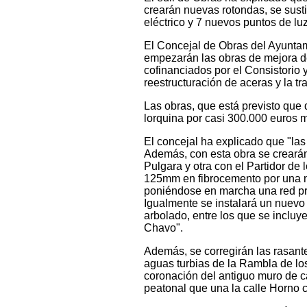
crearán nuevas rotondas, se susti
eléctrico y 7 nuevos puntos de lu
El Concejal de Obras del Ayunta
empezarán las obras de mejora de 
cofinanciados por el Consistorio y
reestructuración de aceras y la tr
Las obras, que está previsto qu
lorquina por casi 300.000 euros m
El concejal ha explicado que "las
Además, con esta obra se crearán
Pulgara y otra con el Partidor de 
125mm en fibrocemento por una nu
poniéndose en marcha una red prov
Igualmente se instalará un nuevo
arbolado, entre los que se incluy
Chavo".
Además, se corregirán las rasant
aguas turbias de la Rambla de lo
coronación del antiguo muro de ca
peatonal que una la calle Horno co