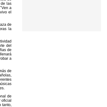
 de las
 "Ven a
vivo el
laza de
oras la
tividad
rte del
eñas de
llenará
robar a
 más de
añolas,
erentes
músicas
es.
onal de
oficial
 tanto,