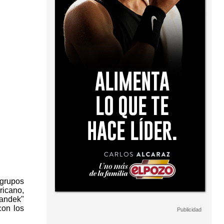
 grupos
ricano,
randek"
con los