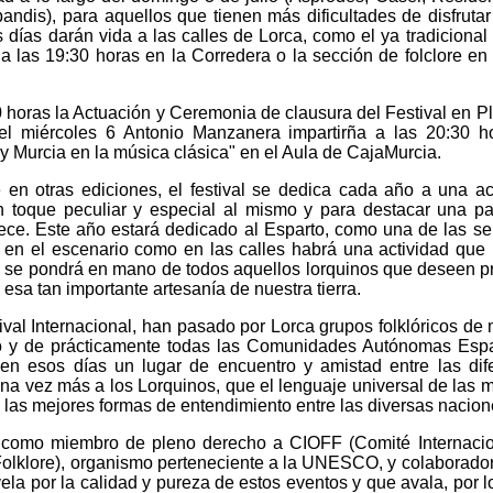
dis), para aquellos que tienen más dificultades de disfrutar
 días darán vida a las calles de Lorca, como el ya tradicional
o a las 19:30 horas en la Corredera o la sección de folclore en 
30 horas la Actuación y Ceremonia de clausura del Festival en P
l miércoles 6 Antonio Manzanera impartirña a las 20:30 h
 y Murcia en la música clásica" en el Aula de CajaMurcia.
 en otras ediciones, el festival se dedica cada año a una ac
un toque peculiar y especial al mismo y para destacar una pa
rece. Este año estará dedicado al Esparto, como una de las s
to en el escenario como en las calles habrá una actividad que 
 se pondrá en mano de todos aquellos lorquinos que deseen p
esa tan importante artesanía de nuestra tierra.
ival Internacional, han pasado por Lorca grupos folklóricos de
o y de prácticamente todas las Comunidades Autónomas Esp
en esos días un lugar de encuentro y amistad entre las dif
una vez más a los Lorquinos, que el lenguaje universal de las 
 las mejores formas de entendimiento entre las diversas nacion
 como miembro de pleno derecho a CIOFF (Comité Internaci
olklore), organismo perteneciente a la UNESCO, y colaborador 
a por la calidad y pureza de estos eventos y que avala, por lo