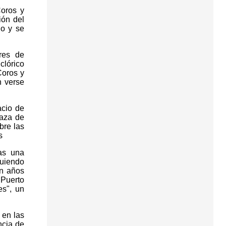
Coros y
ión del
io y se
res de
clórico
Coros y
n verse
acio de
laza de
bre las
s
as una
guiendo
en años
 Puerto
es", un
 en las
ncia de