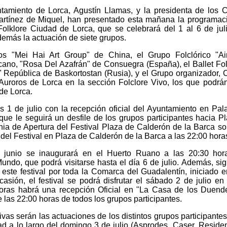
tamiento de Lorca, Agustín Llamas, y la presidenta de los 
rtínez de Miquel, han presentado esta mañana la programac
Folklore Ciudad de Lorca, que se celebrará del 1 al 6 de jul
demás la actuación de siete grupos.
os "Mei Hai Art Group" de China, el Grupo Folclórico "Ai
ano, "Rosa Del Azafrán" de Consuegra (España), el Ballet Fol
" República de Baskortostan (Rusia), y el Grupo organizador, 
Auroros de Lorca en la sección Folclore Vivo, los que podrá
 de Lorca.
es 1 de julio con la recepción oficial del Ayuntamiento en Pal
que le seguirá un desfile de los grupos participantes hacia P
ia de Apertura del Festival Plaza de Calderón de la Barca so
 del Festival en Plaza de Calderón de la Barca a las 22:00 hora
e junio se inaugurará en el Huerto Ruano a las 20:30 hor
undo, que podrá visitarse hasta el día 6 de julio. Además, si
 este festival por toda la Comarca del Guadalentín, iniciado 
casión, el festival se podrá disfrutar el sábado 2 de julio en
oras habrá una recepción Oficial en "La Casa de los Duend
e las 22:00 horas de todos los grupos participantes.
as serán las actuaciones de los distintos grupos participantes
dad a lo largo del domingo 3 de julio (Asprodes, Caser, Reside