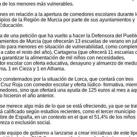
ón de los menores más vulnerables.
ones en relación a la apertura de comedores escolares durante 
pios de la Región de Murcia por parte de sus ayuntamientos y
 Educación.
a de una petición que ha vuelto a hacer la Defensora del Puebl
mientos de Murcia (que ofrecerán 13 escuelas de verano en jul
uito para menores en situación de vulnerabilidad, como comple
a cabo el resto del año), Cartagena (que ofrecerá 11 escuelas 
a garantizar la alimentación de mil niños con necesidades,
or escolar con oferta educativa, desayuno y almuerzo de medi
ma, 1 en Cieza y 1 en Alhama.
consternados por la situación de Lorca, que contará con tres
Cruz Roja con comedor escolar y oferta lúdico- formativa, mien
medores, sino que ofertará una ayuda de 125 euros al mes a aq
o hicieron el año anterior.
e merece algo más de lo que se está ofreciendo, ya que se tra
tá calificado según estudios recientes, como el tercer municipio
re de España, en un contexto en el que el 51,4% de los niños
reza o exclusión social.
te equipo de gobierno a lanzarse a crear iniciativas de este tip