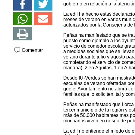
gobierno en relación a la atenci
La edil ha hecho estas declaraci
meses de verano en varios munici
autorizados por la Consejería de
Peñas ha manifestado que se trat
puesto como ejemplo a los ayunta
servicio de comedor escolar grat
Comentar
a medidas sociales que se llevan 
verano durante julio y agosto par
completando el servicio de comed
mañana), 2 en Águilas, 1 en Alha
Desde IU-Verdes se han mostrado 
escuelas de verano ofertadas por 
que el Ayuntamiento no abrirá co
familias que lo soliciten, tal y com
Peñas ha manifestado que Lorca s
tercer municipio de la región y es
más de 50.000 habitantes más pob
murcianos viven en riesgo de pob
La edil no entiende el miedo de es