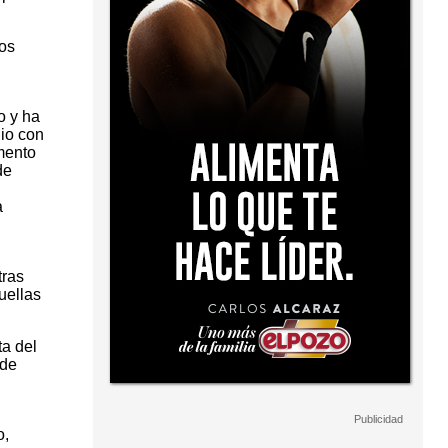
los
o y ha
io con
mento
de
a
tras
uellas
ta del
 de
o,