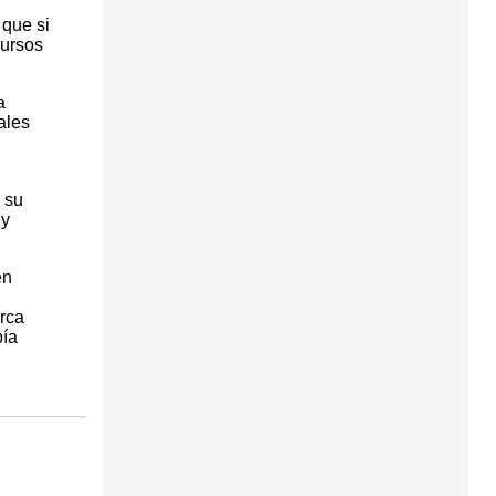
 que si
cursos
a
ales
 su
 y
en
rca
bía