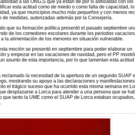
bilidad a las ONG,S que ya están de por sí asfixiadas con los
lificar esta actitud como de miedo o como falta de capacidad, lo
lidad, ya que municipios mucho más pequeños y con menos re
o de medidas, autorizadas además por la Consejería.
do que su formación política presentó el pasado septiembre un
ndo de los comedores escolares durante los periodos vacacion
o a la alimentación de los menores en situación vulnerable.
sta moción se presentó en septiembre para poder elaborar un
ción y empezar en las vacaciones de navidad, pero el PP mostró
 un asunto de esta importancia, por lo que lamentan esta actitud
a reclamado la necesidad de la apertura de un segundo SUAP 
iego, mostrando su apoyo a las declaraciones y manifestaciones
plo el trágico suceso que ha ocurrido esta misma semana en Lo
ue desplazarse a Lorca para atender a una persona que se ha
esto que tanto la UME como el SUAP de Lorca estaban ocupados,
.