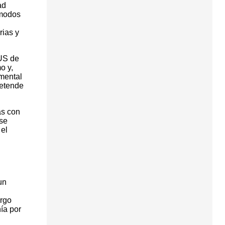
ad
 modos
rias y
MUS de
o y,
amental
retende
as con
 se
 el
un
argo
ía por