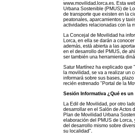
www.movilidad.lorca.es. Esta web
Urbana Sostenible (PMUS) de Lorc
de transporte que existen en la ciu
peatonales, aparcamientos y taxis
actividades relacionadas con la m
La Concejal de Movilidad ha inf
Lorca, en ella se darán a conocer
además, está abierta a las aport
en el desarrollo del PMUS, de ahí 
ser también una herramienta diná
Satur Martínez ha explicado que "c
la movilidad, se va a realizar un 
informará sobre sus bases, plazo 
recién estrenado "Portal de la Mov
Sesión Informativa ¿Qué es un
La Edil de Movilidad, por otro lad
desarrollar en el Salón de Actos 
Plan de Movilidad Urbana Sosten
elaboración del PMUS de Lorca, y
del desarrollo mismo sobre diver
su localidad".