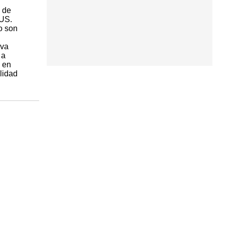
n de
MUS.
o son
iva
 a
, en
lidad