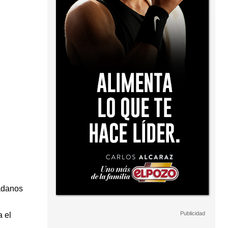
dadanos
 el