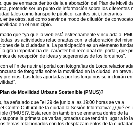
, que se enmarca dentro de la elaboración del Plan de Movilid
a, pretende ser un punto de información sobre los diferentes
dad tales como transporte público, carriles bici, itinerarios
, entre otros, así como servir de modo de difusión de convocato
ovilidad en el municipio.
ormado que "ya que la web está estrechamente vinculada al P
 todas las actividades relacionadas con la elaboración del mism
aciones de la ciudadanía. La participación es un elemento fund
la gran importancia del carácter bidireccional del portal, que p
mica de recepción de ideas y sugerencias de los lorquinos".
on el fin de nutrir el portal con fotografías de Lorca relacionad
concurso de fotografía sobre la movilidad en la ciudad, en breve
y premios. Las fotos aportadas por los lorquinos se incluirán en
ilidad".
 Plan de Movilidad Urbana Sostenible (PMUS)?
o, ha señalado que "el 29 de junio a las 19:00 horas se va a
del Centro Cultural de la ciudad la Sesión Informativa: ¿Qué es 
ible (PMUS)?. Esta reunión también se enmarca dentro de la
 supone la primera de varias jornadas que tendrán lugar a lo l
sos temas relacionados con los desplazamientos de la ciudadan