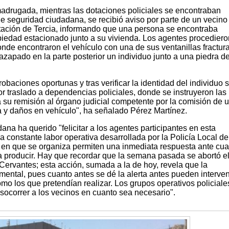
madrugada, mientras las dotaciones policiales se encontraban
de seguridad ciudadana, se recibió aviso por parte de un vecino
tación de Tercia, informando que una persona se encontraba
iedad estacionado junto a su vivienda. Los agentes procediero
nde encontraron el vehículo con una de sus ventanillas fractur
azapado en la parte posterior un individuo junto a una piedra d
obaciones oportunas y tras verificar la identidad del individuo 
or traslado a dependencias policiales, donde se instruyeron las
 su remisión al órgano judicial competente por la comisión de 
a y daños en vehículo", ha señalado Pérez Martínez.
a ha querido "felicitar a los agentes participantes en esta
a constante labor operativa desarrollada por la Policía Local d
s en que se organiza permiten una inmediata respuesta ante cua
 producir. Hay que recordar que la semana pasada se abortó el
Cervantes; esta acción, sumada a la de hoy, revela que la
ental, pues cuanto antes se dé la alerta antes pueden interveni
omo los que pretendían realizar. Los grupos operativos policiale
socorrer a los vecinos en cuanto sea necesario".