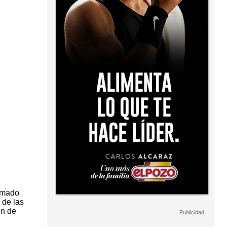
ormado
 de las
ón de