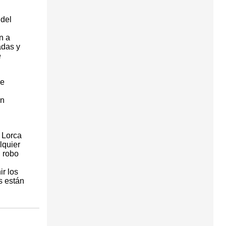
 del
n a
adas y
e
se
un
e Lorca
lquier
 robo
r los
s están