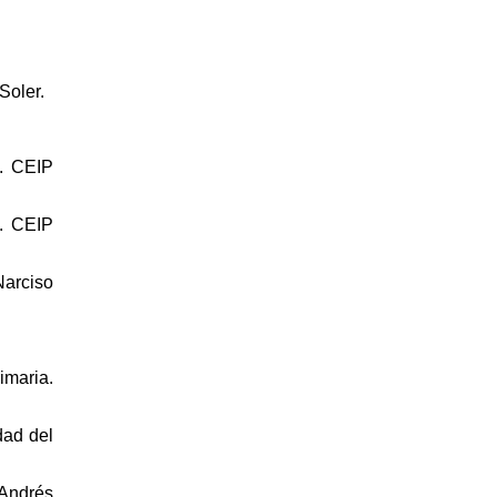
Soler.
a. CEIP
a. CEIP
Narciso
imaria.
dad del
 Andrés