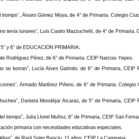
l trompo", Álvaro Gómez Moya, de 4° de Primaria. Colegio Ciu
o tenía lunares", Luis Castro Mazzuchelli, de 4° de Primaria. 
° y 6° de EDUCACIÓN PRIMARIA:
te Rodríguez Pérez, de 6° de Primaria, CEIP Narciso Yepes.
s se borran", Lucía Alves Galindo, de 6° de Primaria, CEIP 
ciones", Armado Martínez Piñero, de 6° de Primaria. Colegio
chuches", Daniela Mondéjar Alcaraz, de 5° de Primaria, CEIP 
el tiempo", Julia Lloret Muñoz, 6° de Primaria, CEIP San Ferna
ción primaria con necesidades educativas especiales.
Odias", de Raúl Soler Banciu, 11 años, CEIP La Campana.