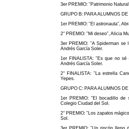
3er PREMIO: "Patrimonio Natural
GRUPO B: PARA ALUMNOS DE 1
1er PREMIO: "El astronauta", Ab
2° PREMIO: "Mi deseo", Alicia Mu
3er PREMIO: "A Spiderman se le
Andrés García Soler.
1er FINALISTA: "Es que no sé q
Andrés García Soler.
2° FINALISTA: "La estrella Cand
Yepes.
GRUPO C: PARA ALUMNOS DE 3
1er PREMIO: "El bocadillo de s
Colegio Ciudad del Sol.
2° PREMIO: "Los zapatos mágicos
Sol.
3er PREMIO: "Un rincón lleno d