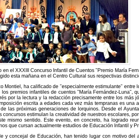
do en el XXXIII Concurso Infantil de Cuentos "Premio María Fer
ido esta mañana en el Centro Cultural sus respectivas distinc
o Montiel, ha calificado de "especialmente estimulante" entre 
 los premios infantiles de cuentos "María Fernández-Luna", q
rés por la lectura y la redacción precisamente entre los más j
composición escrita a edades cada vez más tempranas es una 
 de las próximas generaciones de lorquinos. Desde el Ayunt
concursos estimulan la creatividad de nuestros escolares, por
e mismo sentido. Este evento, en concreto, ha logrado reun
nos que cursan actualmente estudios de Educación Infantil y Pr
de y concejal de Educación, han tenido lugar con motivo del 