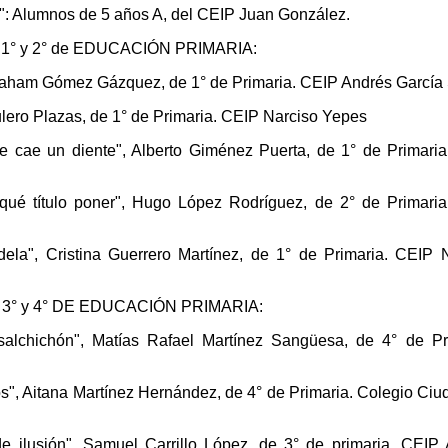
": Alumnos de 5 años A, del CEIP Juan González.
° y 2° de EDUCACIÓN PRIMARIA:
raham Gómez Gázquez, de 1° de Primaria. CEIP Andrés García 
lero Plazas, de 1° de Primaria. CEIP Narciso Yepes
 cae un diente", Alberto Giménez Puerta, de 1° de Primari
ué título poner", Hugo López Rodríguez, de 2° de Primari
ela", Cristina Guerrero Martínez, de 1° de Primaria. CEIP 
° y 4° DE EDUCACIÓN PRIMARIA:
alchichón", Matías Rafael Martínez Sangüesa, de 4° de Pr
", Aitana Martínez Hernández, de 4° de Primaria. Colegio Ciu
e ilusión", Samuel Carrillo López, de 3° de primaria. CEIP