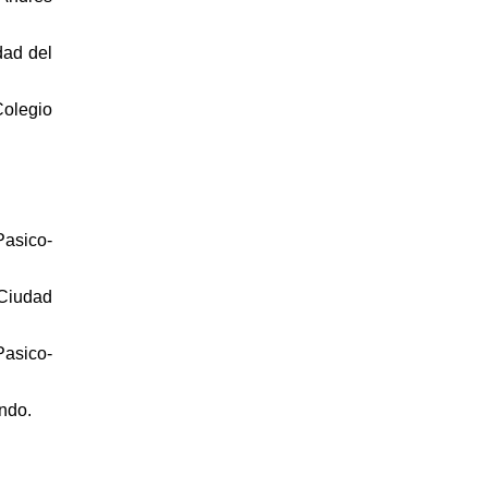
dad del
Colegio
Pasico-
 Ciudad
Pasico-
ndo.