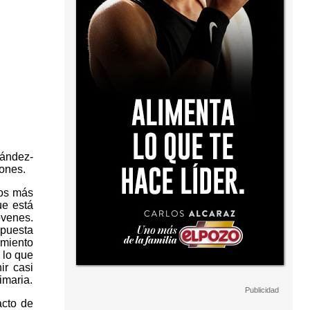
nández-
iones.
los más
ue está
óvenes.
apuesta
amiento
 lo que
ir casi
imaria.
acto de