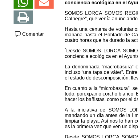
conciencia ecológica en el Ayu
SOMOS LORCA SOMOS REGIÓN ha
Calnegre”, que venía anunciand
Hasta una centena de voluntario
Comentar
mañana hasta el Poblado de Calne
cuatro horas que ha durado la act
`Desde SOMOS LORCA SOMOS RE
conciencia ecológica en el Ayunt
La denominada “macrobasura” com
incluso “una tapa de váter”. Entr
el estado de descomposición, llev
En cuanto a la “microbasura”, se 
todo, porexpan o corcho blanco. 
hacer los bañistas, como por el d
A la iniciativa de SOMOS L
mandando un día antes de la lim
limpiar la playa. Así nos lo han
es la primera vez que ven un disp
Desde SOMOS LORCA SOMOS REG