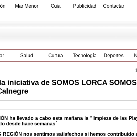
ión
Mar Menor
Guía
Publicidad
Contactar
Empresas
ar
Salud
Cultura
Tecnología
Deportes
N
n la iniciativa de SOMOS LORCA SOMOS
Calnegre
a llevado a cabo esta mañana la “limpieza de las Pla
ndo desde hace semanas´
GIÓN nos sentimos satisfechos si hemos contribuido a