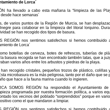
ntamiento de Lorca´
 llevado a cabo esta mañana la “limpieza de las Pla
o desde hace semanas´
s, de varios puntos de la Región de Murcia, se han desplaza
gre para colaborar en la limpieza del litoral lorquino. Dura
ividad se han recogido dos tipos de basura.
GIÓN nos sentimos satisfechos si hemos contribuido a
amiento de Lorca´
o botellas de cerveza, botes de refrescos, tuberías de plá
e la basura recogida se han encontrado también latas, que a juz
aban varios años entre los arbustos y piedras de la playa.
han recogido cristales, pequeños trozos de plástico, colillas 
Esta microbasura es la más peligrosa, tanto por el daño que se
año que hace a la fauna marina cuando lo ingieren.
ORCA SOMOS REGIÓN ha respondido el Ayuntamiento de 
pieza programada por nuestra formación política, a varios eq
 contado los vecinos del poblado “sorprendidos” porque en vari
ositivo como el que mandaron a limpiar.
IÓN nos sentimos satisfechos si hemos contribuido a