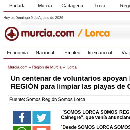
Portada
Murcia
Cartagena
Lorca
Reg
Hoy es Domingo 9 de Agosto de 2026
Economía
Nacional
Empleo
Internacional
Viaj
Murcia.com
Región de Murcia
Lorca
Un centenar de voluntarios apoya
REGIÓN para limpiar las playas de 
Fuente:
Somos Región Somos Lorca
`SOMOS LORCA SOMOS REGIÓN h
Calnegre”, que venía anuncia
`Desde SOMOS LORCA SOMOS RE