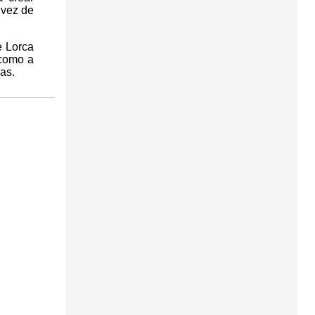
 vez de
 Lorca
 como a
as.