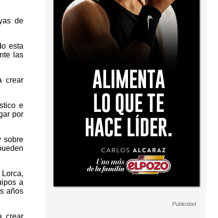
yas de
do esta
nte las
 crear
stico e
gar por
y sobre
 pueden
Lorca,
uipos a
os años
 crear