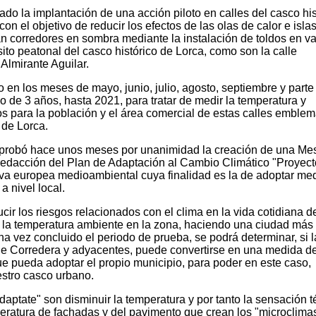
ado la implantación de una acción piloto en calles del casco his
con el objetivo de reducir los efectos de las olas de calor e isla
án corredores en sombra mediante la instalación de toldos en va
ito peatonal del casco histórico de Lorca, como son la calle
Almirante Aguilar.
o en los meses de mayo, junio, julio, agosto, septiembre y parte
 de 3 años, hasta 2021, para tratar de medir la temperatura y
dos para la población y el área comercial de estas calles emblem
 de Lorca.
aprobó hace unos meses por unanimidad la creación de una Me
redacción del Plan de Adaptación al Cambio Climático "Proyect
tiva europea medioambiental cuya finalidad es la de adoptar me
a nivel local.
cir los riesgos relacionados con el clima en la vida cotidiana d
 la temperatura ambiente en la zona, haciendo una ciudad más
a vez concluido el periodo de prueba, se podrá determinar, si l
alle Corredera y adyacentes, puede convertirse en una medida d
ue pueda adoptar el propio municipio, para poder en este caso,
estro casco urbano.
Adaptate" son disminuir la temperatura y por tanto la sensación 
peratura de fachadas y del pavimento que crean los "microclima