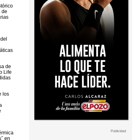
tórico
s de
rias
 del
áticas
sa de
o Life
didas
e los
a
e
térmica
s" en