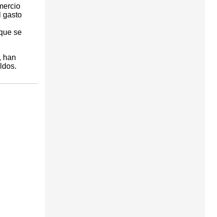
mercio
l gasto
 que se
, han
ldos.