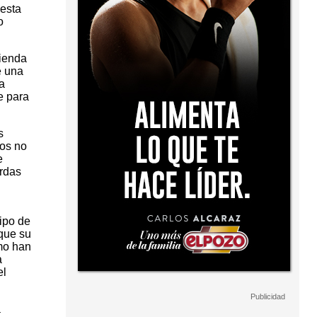
 esta
o
vienda
e una
a
e para
s
tos no
e
erdas
ipo de
 que su
omo han
a
el
a