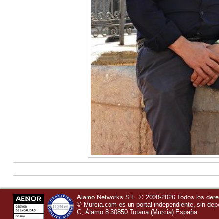
Alamo Networks S.L. © 2008-2026 Todos los der
©
Murcia.com
es un portal independiente, sin de
C, Álamo 8
30850
Totana
(Murcia)
España