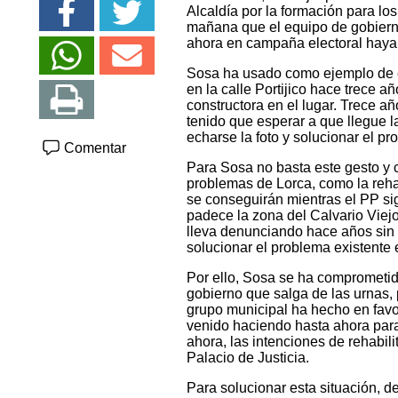
Alcaldía por la formación para l
mañana que el equipo de gobierno
ahora en campaña electoral haya d
Sosa ha usado como ejemplo de el
en la calle Portijico hace trece 
constructora en el lugar. Trece 
tenido que esperar a que llegue la
echarse la foto y solucionar el pr
Comentar
Para Sosa no basta este gesto y 
problemas de Lorca, como la rehab
se conseguirán mientras el PP si
padece la zona del Calvario Viejo
lleva denunciando hace años sin q
solucionar el problema existente 
Por ello, Sosa se ha comprometido
gobierno que salga de las urnas,
grupo municipal ha hecho en favor
venido haciendo hasta ahora para
ahora, las intenciones de rehabil
Palacio de Justicia.
Para solucionar esta situación, 