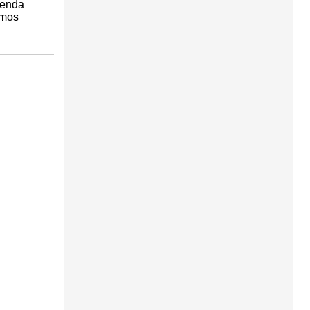
ienda
emos