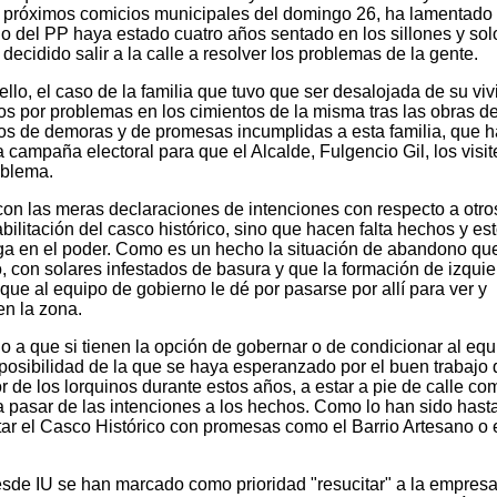
os próximos comicios municipales del domingo 26, ha lamentado
 del PP haya estado cuatro años sentado en los sillones y sol
ecidido salir a la calle a resolver los problemas de la gente.
lo, el caso de la familia que tuvo que ser desalojada de su vi
años por problemas en los cimientos de la misma tras las obras d
años de demoras y de promesas incumplidas a esta familia, que h
 campaña electoral para que el Alcalde, Fulgencio Gil, los visit
oblema.
con las meras declaraciones de intenciones con respecto a otro
ilitación del casco histórico, sino que hacen falta hechos y es
ga en el poder. Como es un hecho la situación de abandono qu
, con solares infestados de basura y que la formación de izqui
ue al equipo de gobierno le dé por pasarse por allí para ver y
en la zona.
 a que si tienen la opción de gobernar o de condicionar al equ
 posibilidad de la que se haya esperanzado por el buen trabajo
 de los lorquinos durante estos años, a estar a pie de calle c
 pasar de las intenciones a los hechos. Como lo han sido hast
itar el Casco Histórico con promesas como el Barrio Artesano o 
desde IU se han marcado como prioridad "resucitar" a la empres