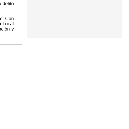
 delito
te. Con
a Local
nción y