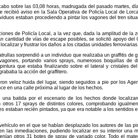
 cabo sobre las 03,08 horas, madrugada del pasado martes, dí
e recibió aviso en la Sala Operativa de Policía Local de Lorca
ividuos estaban procediendo a pintar los vagones del tren situ
aciones de Policía Local, a la vez que, dada la amplitud de la 
an cantidad de vías de escape posibles, se solicitó apoyo del
localizar y frustrar los daños a los citadas unidades ferroviarias
trullas sorprendió a un individuo que realizaba un graffitis de 
agones, portando varios sprays, numerosos boquillas de di
intura que estaba finalizando sobre el lateral y cristales del
rababa la acción del graffitero.
ron veloz huida del lugar, siendo seguidos a pie por los Age
nce en una calle próxima al lugar de los hechos.
on una batida por el escenario de los hechos donde localiza
 otros 17 sprays de distintos colores, comprobando igualme
s estaban recién pintados, ya que era notable a los sentidos el
 vehículo en el que se habían desplazado los autores de las pi
n las inmediaciones, pudiendo localizar en su interior una m
nían otros 31 botes de spray de variado color. Todo el mater