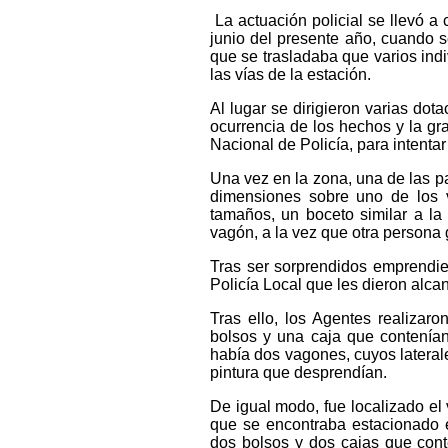
La actuación policial se llevó a
junio del presente año, cuando s
que se trasladaba que varios ind
las vías de la estación.
Al lugar se dirigieron varias dot
ocurrencia de los hechos y la gr
Nacional de Policía, para intentar 
Una vez en la zona, una de las pa
dimensiones sobre uno de los v
tamaños, un boceto similar a la p
vagón, a la vez que otra persona g
Tras ser sorprendidos emprendie
Policía Local que les dieron alca
Tras ello, los Agentes realizar
bolsos y una caja que contenían
había dos vagones, cuyos laterale
pintura que desprendían.
De igual modo, fue localizado el
que se encontraba estacionado e
dos bolsos y dos cajas que conte