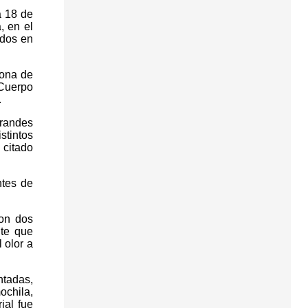
a 18 de
, en el
ados en
zona de
 Cuerpo
.
grandes
stintos
 citado
ntes de
ron dos
nte que
 olor a
ntadas,
ochila,
ial fue