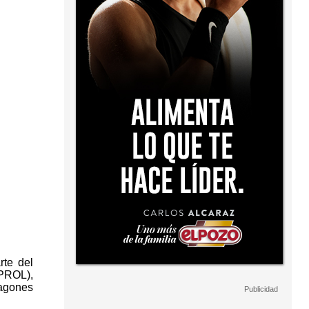
rte del
UPROL),
vagones