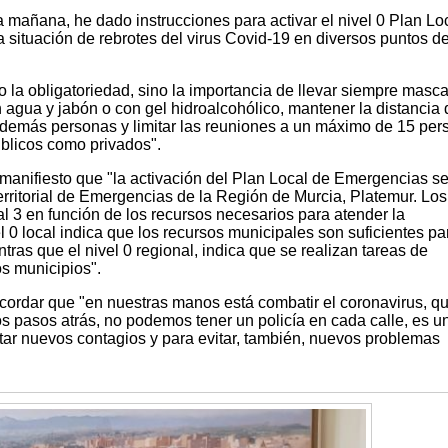
 mañana, he dado instrucciones para activar el nivel 0 Plan Lo
a situación de rebrotes del virus Covid-19 en diversos puntos de
o la obligatoriedad, sino la importancia de llevar siempre mascar
agua y jabón o con gel hidroalcohólico, mantener la distancia 
 demás personas y limitar las reuniones a un máximo de 15 per
blicos como privados".
 manifiesto que "la activación del Plan Local de Emergencias s
Territorial de Emergencias de la Región de Murcia, Platemur. Los
l 3 en función de los recursos necesarios para atender la
l 0 local indica que los recursos municipales son suficientes pa
tras que el nivel 0 regional, indica que se realizan tareas de
os municipios".
cordar que "en nuestras manos está combatir el coronavirus, q
 pasos atrás, no podemos tener un policía en cada calle, es u
tar nuevos contagios y para evitar, también, nuevos problemas