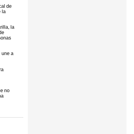
cal de
 la
illa, la
de
sonas
e une a
ra
ue no
na