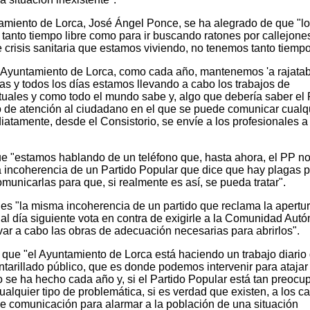
amiento de Lorca, José Ángel Ponce, se ha alegrado de que "l
 tanto tiempo libre como para ir buscando ratones por callejone
 crisis sanitaria que estamos viviendo, no tenemos tanto tiempo 
Ayuntamiento de Lorca, como cada año, mantenemos 'a rajatabl
gas y todos los días estamos llevando a cabo los trabajos de
tuales y como todo el mundo sabe y, algo que debería saber el 
no de atención al ciudadano en el que se puede comunicar cualq
iatamente, desde el Consistorio, se envíe a los profesionales a
que "estamos hablando de un teléfono que, hasta ahora, el PP n
 incoherencia de un Partido Popular que dice que hay plagas 
municarlas para que, si realmente es así, se pueda tratar".
es "la misma incoherencia de un partido que reclama la apertu
 al día siguiente vota en contra de exigirle a la Comunidad Au
evar a cabo las obras de adecuación necesarias para abrirlos".
 que "el Ayuntamiento de Lorca está haciendo un trabajo diario
antarillado público, que es donde podemos intervenir para atajar
o se ha hecho cada año y, si el Partido Popular está tan preoc
lquier tipo de problemática, si es verdad que existen, a los c
s de comunicación para alarmar a la población de una situación