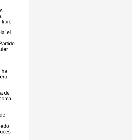
os
s.
libre".
a' el
Partido
uier
o ha
pero
ra de
tónoma
 de
upado
auces