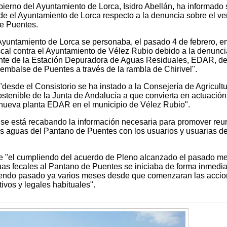
bierno del Ayuntamiento de Lorca, Isidro Abellán, ha informado
de el Ayuntamiento de Lorca respecto a la denuncia sobre el ver
de Puentes.
Ayuntamiento de Lorca se personaba, el pasado 4 de febrero, en
iscal contra el Ayuntamiento de Vélez Rubio debido a la denunc
ente de la Estación Depuradora de Aguas Residuales, EDAR, de
embalse de Puentes a través de la rambla de Chirivel".
"desde el Consistorio se ha instado a la Consejería de Agricultu
stenible de la Junta de Andalucía a que convierta en actuación
a nueva planta EDAR en el municipio de Vélez Rubio".
se está recabando la información necesaria para promover reu
as aguas del Pantano de Puentes con los usuarios y usuarias de
ue "el cumpliendo del acuerdo de Pleno alcanzado el pasado m
uas fecales al Pantano de Puentes se iniciaba de forma inmedia
iendo pasado ya varios meses desde que comenzaran las acci
ivos y legales habituales".