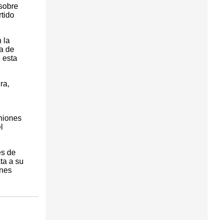
 sobre
tido
 la
ia de
 esta
ra,
niones
l
es de
ta a su
ones