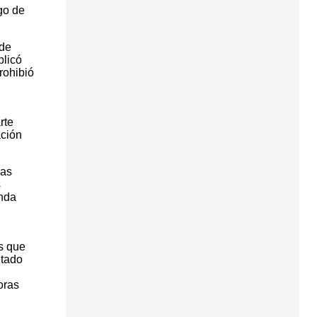
go de
 de
plicó
rohibió
rte
ación
las
s
enda
s que
ntado
oras