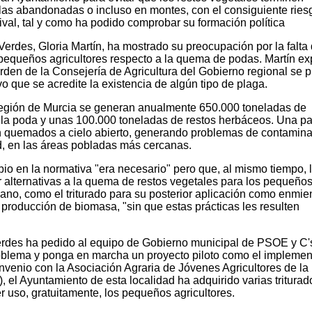
as abandonadas o incluso en montes, con el consiguiente ries
ival, tal y como ha podido comprobar su formación política
erdes, Gloria Martín, ha mostrado su preocupación por la falta
 pequeños agricultores respecto a la quema de podas. Martín ex
den de la Consejería de Agricultura del Gobierno regional se p
o que se acredite la existencia de algún tipo de plaga.
 Región de Murcia se generan anualmente 650.000 toneladas de
la poda y unas 100.000 toneladas de restos herbáceos. Una pa
an quemados a cielo abierto, generando problemas de contamin
ud, en las áreas pobladas más cercanas.
io en la normativa "era necesario" pero que, al mismo tiempo, 
 alternativas a la quema de restos vegetales para los pequeño
ecano, como el triturado para su posterior aplicación como enmi
a producción de biomasa, "sin que estas prácticas les resulten
Verdes ha pedido al equipo de Gobierno municipal de PSOE y C'
roblema y ponga en marcha un proyecto piloto como el impleme
venio con la Asociación Agraria de Jóvenes Agricultores de la
l Ayuntamiento de esta localidad ha adquirido varias triturad
r uso, gratuitamente, los pequeños agricultores.