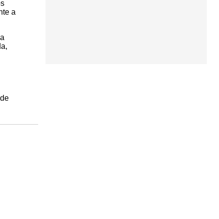
os
nte a
la
da,
 de