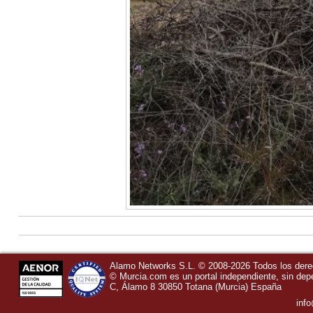
Alamo Networks S.L. © 2008-2026 Todos los der
©
Murcia.com
es un portal independiente, sin de
C, Álamo 8
30850
Totana
(Murcia)
España
inf