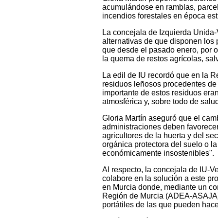
acumulándose en ramblas, parcel
incendios forestales en época est
La concejala de Izquierda Unida-V
alternativas de que disponen los
que desde el pasado enero, por or
la quema de restos agrícolas, salv
La edil de IU recordó que en la
residuos leñosos procedentes de 
importante de estos residuos er
atmosférica y, sobre todo de sal
Gloria Martín aseguró que el camb
administraciones deben favorecer
agricultores de la huerta y del s
orgánica protectora del suelo o l
económicamente insostenibles".
Al respecto, la concejala de IU-
colabore en la solución a este p
en Murcia donde, mediante un con
Región de Murcia (ADEA-ASAJA), e
portátiles de las que pueden hace