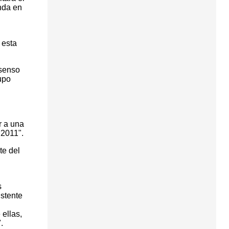
nda en
 esta
nsenso
upo
r a una
 2011".
te del
s
istente
ellas,
.