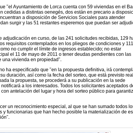
e "el Ayuntamiento de Lorca cuenta con 59 viviendas en el Bar
n cedidas a distintas oenegés, dos están en precario a disposi
encuentran a disposición de Servicios Sociales para atender
dan surgir y las 51 restantes esperemos que puedan ser adjud
 adjudicación en curso, de las 241 solicitudes recibidas, 129 
los requisitos contemplados en los pliegos de condiciones y 11
como no cumplir el límite de ingresos establecido; no estar
ipal el 11 de mayo de 2011 o tener deudas pendientes con las
de una vivienda en propiedad".
o ha especificado que "en la propuesta definitiva, irá contemp
u duración, así como la fecha del sorteo, que está previsto real
bada la propuesta, se procederá a su publicación en la sede
notificará a los interesados. Todos los solicitantes aceptados d
 con antelación del lugar y hora del sorteo público para garanti
cer un reconocimiento especial, al que se han sumado todos lo
os y funcionarias que han hecho posible la materialización de es
ión".