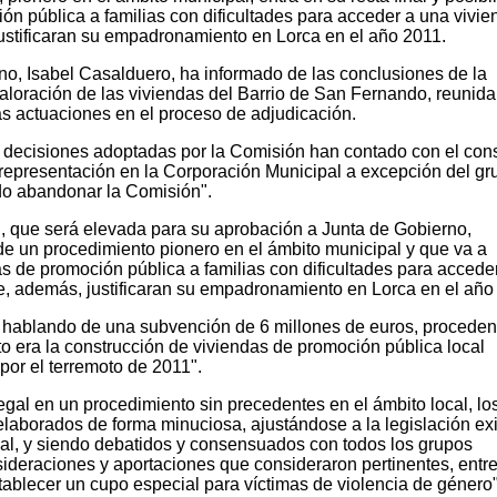
n pública a familias con dificultades para acceder a una vivie
justificaran su empadronamiento en Lorca en el año 2011.
no, Isabel Casalduero, ha informado de las conclusiones de la
aloración de las viviendas del Barrio de San Fernando, reunida
s actuaciones en el proceso de adjudicación.
s decisiones adoptadas por la Comisión han contado con el co
 representación en la Corporación Municipal a excepción del gr
do abandonar la Comisión".
, que será elevada para su aprobación a Junta de Gobierno,
de un procedimiento pionero en el ámbito municipal y que va a
das de promoción pública a familias con dificultades para accede
ue, además, justificaran su empadronamiento en Lorca en el año
 hablando de una subvención de 6 millones de euros, proceden
o era la construcción de viviendas de promoción pública local
por el terremoto de 2011".
egal en un procedimiento sin precedentes en el ámbito local, lo
elaborados de forma minuciosa, ajustándose a la legislación ex
al, y siendo debatidos y consensuados con todos los grupos
ideraciones y aportaciones que consideraron pertinentes, entre 
tablecer un cupo especial para víctimas de violencia de género"