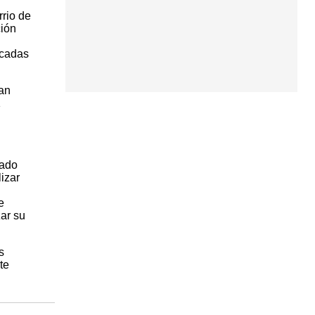
rio de
ción
icadas
han
1
lado
izar
e
zar su
s
te