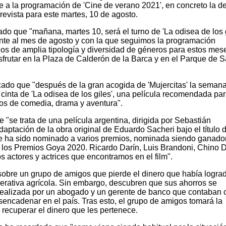
 a la programación de 'Cine de verano 2021', en concreto la de
 prevista para este martes, 10 de agosto.
do que "mañana, martes 10, será el turno de 'La odisea de los g
nte al mes de agosto y con la que seguimos la programación
los de amplia tipología y diversidad de géneros para estos mes
sfrutar en la Plaza de Calderón de la Barca y en el Parque de 
ado que "después de la gran acogida de 'Mujercitas' la seman
cinta de 'La odisea de los giles', una película recomendada pa
os de comedia, drama y aventura".
se trata de una película argentina, dirigida por Sebastián
aptación de la obra original de Eduardo Sacheri bajo el título d
lme ha sido nominado a varios premios, nominada siendo ganad
 los Premios Goya 2020. Ricardo Darín, Luis Brandoni, Chino D
s actores y actrices que encontramos en el film".
 sobre un grupo de amigos que pierde el dinero que había logra
operativa agrícola. Sin embargo, descubren que sus ahorros se
realizada por un abogado y un gerente de banco que contaban 
sencadenar en el país. Tras esto, el grupo de amigos tomará la
 recuperar el dinero que les pertenece.