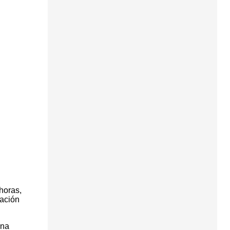
horas,
uación
una