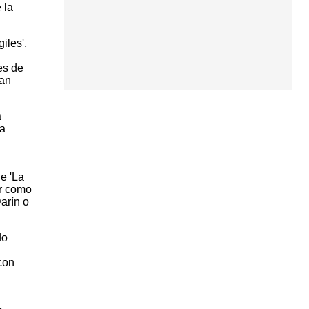
 la
iles',
es de
San
a
ra
e 'La
or como
arín o
do
con