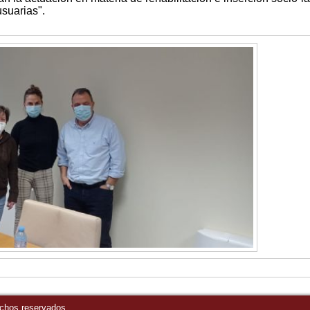
usuarias".
echos reservados