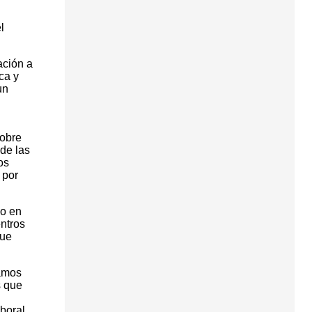
l
ación a
ca y
un
sobre
de las
os
 por
yo en
entros
que
ramos
s que
aboral