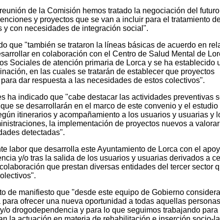
 reunión de la Comisión hemos tratado la negociación del futuro
venciones y proyectos que se van a incluir para el tratamiento de
 y con necesidades de integración social".
o que "también se trataron la líneas básicas de acuerdo en rel
esarrollar en colaboración con el Centro de Salud Mental de Lor
ios Sociales de atención primaria de Lorca y se ha establecido 
nación, en las cuales se tratarán de establecer que proyectos
, para dar respuesta a las necesidades de estos colectivos".
es ha indicado que "cabe destacar las actividades preventivas 
ue se desarrollarán en el marco de este convenio y el estudio 
gún itinerarios y acompañamiento a los usuarios y usuarias y l
inistraciones, la implementación de proyectos nuevos a valorar
idades detectadas".
te labor que desarrolla este Ayuntamiento de Lorca con el apo
cia y/o tras la salida de los usuarios y usuarias derivados a c
e colaboración que prestan diversas entidades del tercer sector 
olectivos".
to de manifiesto que "desde este equipo de Gobierno conside
 para ofrecer una nueva oportunidad a todas aquellas persona
/o drogodependencia y para lo que seguimos trabajando para
 la actuación en materia de rehabilitación e inserción socio-l