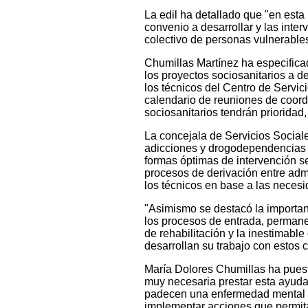
La edil ha detallado que "en esta
convenio a desarrollar y las inter
colectivo de personas vulnerables
Chumillas Martínez ha especificad
los proyectos sociosanitarios a d
los técnicos del Centro de Servic
calendario de reuniones de coordi
sociosanitarios tendrán prioridad
La concejala de Servicios Social
adicciones y drogodependencias q
formas óptimas de intervención se
procesos de derivación entre adm
los técnicos en base a las neces
"Asimismo se destacó la importan
los procesos de entrada, permanen
de rehabilitación y la inestimabl
desarrollan su trabajo con estos c
María Dolores Chumillas ha pues
muy necesaria prestar esta ayuda
padecen una enfermedad mental y
implementar acciones que permitan