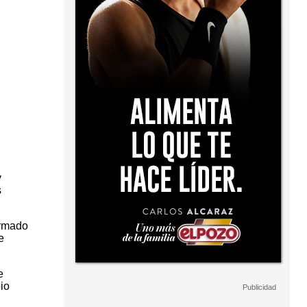
y
s
ormado
e
e
io