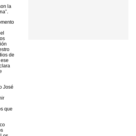
son la
na".
Fomento
el
hos
ción
estro
dios de
 ese
clara
e
go José
ir
os que
ico
os
 Los