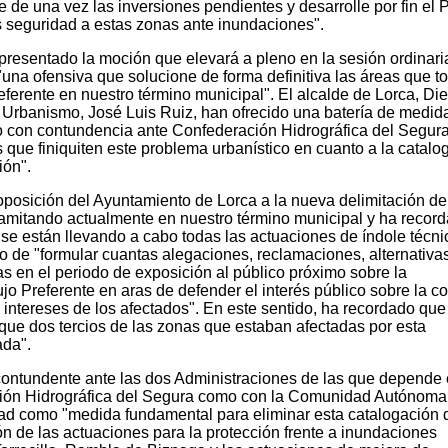
 de una vez las inversiones pendientes y desarrolle por fin el 
s seguridad a estas zonas ante inundaciones".
presentado la moción que elevará a pleno en la sesión ordinari
"una ofensiva que solucione de forma definitiva las áreas que t
ferente en nuestro término municipal". El alcalde de Lorca, Di
e Urbanismo, José Luis Ruiz, han ofrecido una batería de medid
do con contundencia ante Confederación Hidrográfica del Segura
que finiquiten este problema urbanístico en cuanto a la catalo
ión".
 oposición del Ayuntamiento de Lorca a la nueva delimitación d
tramitando actualmente en nuestro término municipal y ha recor
se están llevando a cabo todas las actuaciones de índole técni
ivo de "formular cuantas alegaciones, reclamaciones, alternativa
s en el periodo de exposición al público próximo sobre la
jo Preferente en aras de defender el interés público sobre la co
 intereses de los afectados". En este sentido, ha recordado que 
 que dos tercios de las zonas que estaban afectadas por esta
ada".
ontundente ante las dos Administraciones de las que depende 
ación Hidrográfica del Segura como con la Comunidad Autónoma
dad como "medida fundamental para eliminar esta catalogación d
ón de las actuaciones para la protección frente a inundaciones