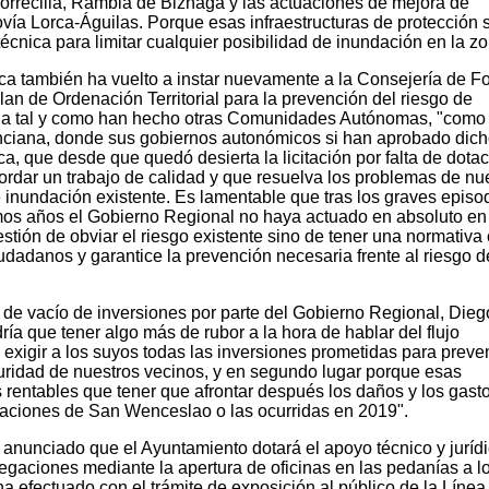
Torrecilla, Rambla de Biznaga y las actuaciones de mejora de
vía Lorca-Águilas. Porque esas infraestructuras de protección 
 técnica para limitar cualquier posibilidad de inundación en la zo
orca también ha vuelto a instar nuevamente a la Consejería de 
n de Ordenación Territorial para la prevención del riesgo de
ia tal y como han hecho otras Comunidades Autónomas, "como 
ciana, donde sus gobiernos autonómicos si han aprobado dic
, que desde que quedó desierta la licitación por falta de dota
ordar un trabajo de calidad y que resuelva los problemas de nu
e inundación existente. Es lamentable que tras los graves episo
imos años el Gobierno Regional no haya actuado en absoluto en
tión de obviar el riesgo existente sino de tener una normativa 
iudadanos y garantice la prevención necesaria frente al riesgo d
a de vacío de inversiones por parte del Gobierno Regional, Die
ía que tener algo más de rubor a la hora de hablar del flujo
exigir a los suyos todas las inversiones prometidas para preven
uridad de nuestros vecinos, y en segundo lugar porque esas
rentables que tener que afrontar después los daños y los gast
daciones de San Wenceslao o las ocurridas en 2019".
a anunciado que el Ayuntamiento dotará el apoyo técnico y juríd
egaciones mediante la apertura de oficinas en las pedanías a l
ha efectuado con el trámite de exposición al público de la Línea