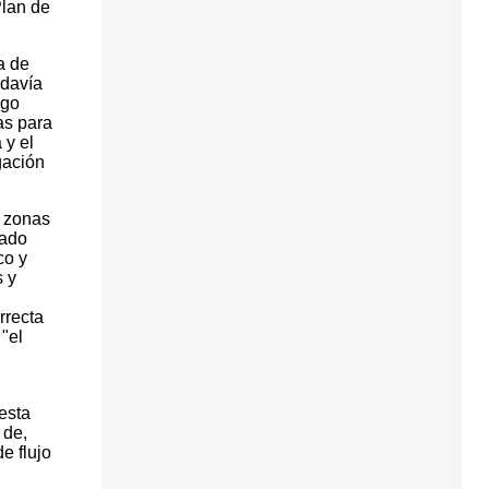
Plan de
a de
odavía
ego
as para
 y el
gación
e zonas
dado
co y
s y
rrecta
"el
esta
 de,
e flujo