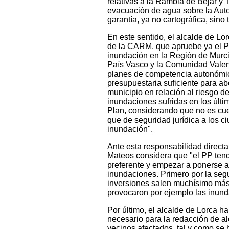
relativas a la Rambla de Béjar y 
evacuación de agua sobre la Auto
garantía, ya no cartográfica, sino
En este sentido, el alcalde de L
de la CARM, que apruebe ya el Pla
inundación en la Región de Murc
País Vasco y la Comunidad Valen
planes de competencia autonómica
presupuestaria suficiente para ab
municipio en relación al riesgo d
inundaciones sufridas en los últ
Plan, considerando que no es cues
que de seguridad jurídica a los c
inundación".
Ante esta responsabilidad direct
Mateos considera que "el PP tendr
preferente y empezar a ponerse a 
inundaciones. Primero por la seg
inversiones salen muchísimo más 
provocaron por ejemplo las inun
Por último, el alcalde de Lorca h
necesario para la redacción de al
vecinos afectados, tal y como se 