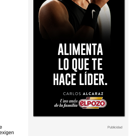
e
 exigen