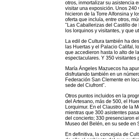
otros, inmortalizar su asistencia 
visitar una exposición. Unos 240 v
hicieron de la Torre Alfonsina y 
oferta que incluía, entre otros, mú
"Las Caballerizas del Castillo de
los lorquinos y visitantes, y que 
La edil de Cultura también ha des
las Huertas y el Palacio Califal, 
que accedieron hasta lo alto de l
espectaculares. Y 350 visitantes
María Ángeles Mazuecos ha apunta
disfrutando también en un número
Federación San Clemente en local
sede del Ciufront".
Otros puntos incluidos en la pro
del Artesano, más de 500, el Hue
Lorquimur. En el Claustro de la M
mientras que 300 asistentes pasar
del concierto; 330 presenciaron e
Museo del Belén, en su sede en
En definitiva, la concejala de Cu