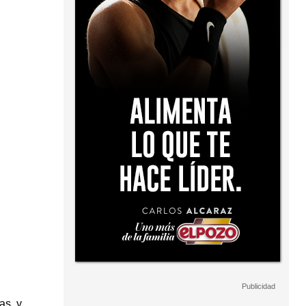
as, y