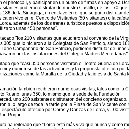
en el photocall, y participar en un punto de firmas en apoyo a Uc
isitantes pudieron disfrutar de nuestro Castillo, de los 170 que 
los 186 de la Sinagoga, un enclave en el que se pudo disfrutar d
sica en vivo en el Centro de Visitantes (50 visitantes) o la cafete
 Lorca, además de los dos trenes turísticos puestos a disposició
utilizaron unas 450 personas".
tacado "los 210 visitantes que acudieron al convento de la Vir
los 305 que lo hicieron a la Colegiata de San Patricio, siendo 18
a Torre Campanario de San Patricio, pudieron disfrutar de unas 
 pasaron por las instalaciones del Colegio Madres Mercedarias".
do que "casi 350 personas visitaron el Teatro Guerra de Lorc
 muy numeroso de las actividades y la propuesta ofrecida por l
izaciones como la Muralla de la Ciudad y la iglesia de Santa 
gramación también recibieron numerosas visitas, tales como la 
rto Ruano, unas 350, lo mismo que la sede de la Fundación
erced, uno 200 asistentes disfrutaron del concierto organizado,
on a lo largo de toda la tarde por la Plaza de San Vicente con 
l espectáculo ofrecido por Coros y Danzas de Lorca, y 100 visit
 San Roque.
ltura ha reiterado que "Lorca está más viva que nunca y como m