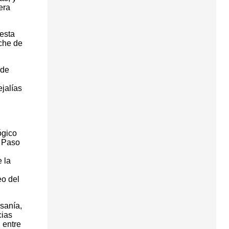
era
esta
che de
 de
ejalías
ógico
l Paso
 la
eo del
sanía,
cias
 entre