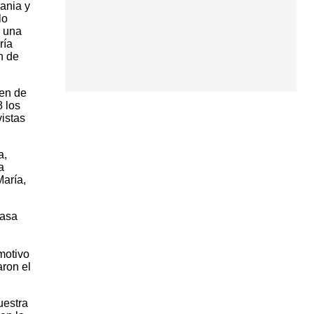
rania y
lo
e una
ría
n de
gen de
8 los
vistas
a,
a
María,
Casa
motivo
aron el
uestra