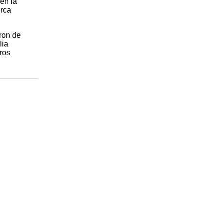
en la
orca
aron de
lia
ros