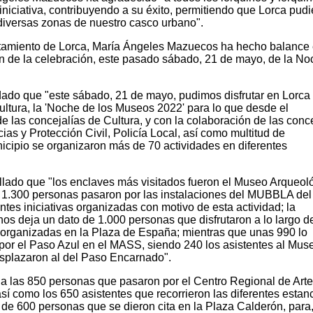
 iniciativa, contribuyendo a su éxito, permitiendo que Lorca pudi
 diversas zonas de nuestro casco urbano".
ntamiento de Lorca, María Ángeles Mazuecos ha hecho balance 
ón de la celebración, este pasado sábado, 21 de mayo, de la No
dado que "este sábado, 21 de mayo, pudimos disfrutar en Lorca
cultura, la 'Noche de los Museos 2022' para lo que desde el
e las concejalías de Cultura, y con la colaboración de las conc
as y Protección Civil, Policía Local, así como multitud de
icipio se organizaron más de 70 actividades en diferentes
lado que "los enclaves más visitados fueron el Museo Arqueol
s; 1.300 personas pasaron por las instalaciones del MUBBLA de
entes iniciativas organizadas con motivo de esta actividad; la
s deja un dato de 1.000 personas que disfrutaron a lo largo de
 organizadas en la Plaza de España; mientras que unas 990 lo
 por el Paso Azul en el MASS, siendo 240 los asistentes al Mus
splazaron al del Paso Encarnado".
a las 850 personas que pasaron por el Centro Regional de Arte
sí como los 650 asistentes que recorrieron las diferentes estan
de 600 personas que se dieron cita en la Plaza Calderón, para,