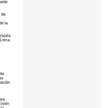
 ante
n de
de la
cejala
Lorca,
rta
as
nación
ara
cisión
 la