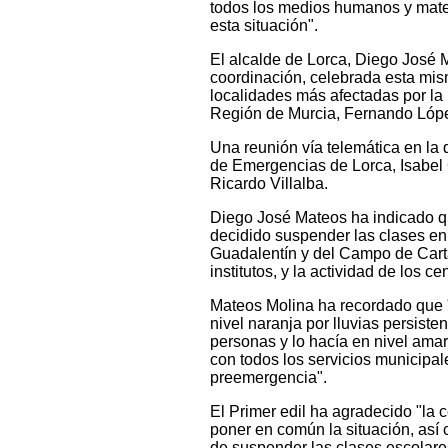
todos los medios humanos y mater
esta situación".
El alcalde de Lorca, Diego José 
coordinación, celebrada esta mism
localidades más afectadas por la 
Región de Murcia, Fernando Lópe
Una reunión vía telemática en la 
de Emergencias de Lorca, Isabel 
Ricardo Villalba.
Diego José Mateos ha indicado q
decidido suspender las clases en 
Guadalentín y del Campo de Carta
institutos, y la actividad de los ce
Mateos Molina ha recordado que "
nivel naranja por lluvias persiste
personas y lo hacía en nivel amar
con todos los servicios municipa
preemergencia".
El Primer edil ha agradecido "la
poner en común la situación, así
de suspender las clases escolares