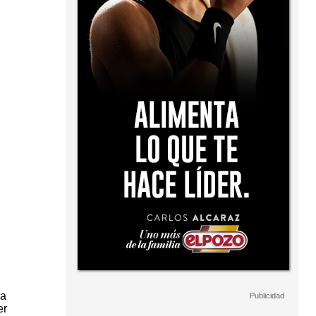
la
er