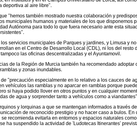
 deportiva al aire libre".
ue "hemos también mostrado nuestra colaboración y predispos
dios municipales humanos y materiales de los que disponemos p
idad Autónoma para todo lo que fuera necesario ante esta situa
rsistentes".
 los servicios municipales de Parques y jardines, y Limusa y no
rollan en el Centro de Desarrollo Local (CDL), ni los del resto 
o tampoco las oficinas descentralizadas y el Ayuntamovil.
cias de la Región de Murcia también ha recomendado adoptar o
 ramblas y zonas inundables.
ón de "precaución especialmente en lo relativo a los cauces de a
o en vehículos las ramblas y no aparcar en ramblas porque pued
ro si haya podido llover en otros puntos y en cualquier momen
idas de agua y sorprender tanto a vehículos como a viandantes"
lorquinos y lorquinas a que se mantengan informados a través de
municación de reconocido prestigio y no hacer caso a bulos. En
ibre se recomienda evitarla en entornos y espacios naturales com
e ha suspendido la actividad de 'Ludotecas Itinerantes' previst