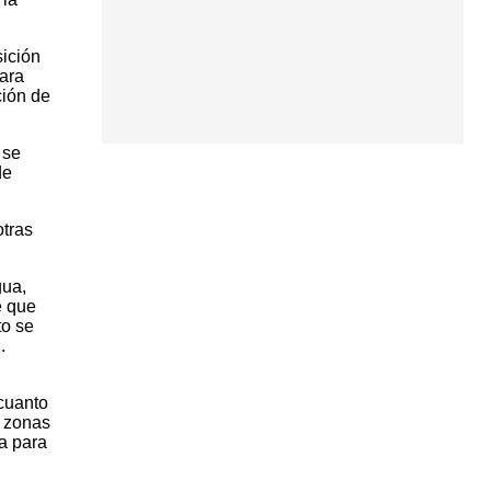
ición
ara
ción de
 se
de
tras
gua,
e que
to se
.
 cuanto
o zonas
a para