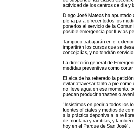
actividad de los centros de día y la
Diego José Mateos ha apuntado q
plena para ofrecer todos los me
ponerlos al servicio de la Comun
posible emergencia por lluvias pe
Tampoco trabajarán en el exterior
impartirán los cursos que se desar
concejalías, y no tendrán servici
La dirección general de Emergen
medidas preventivas como cortar
El alcalde ha reiterado la petici
evitar atravesar tanto a pie com
no lleve agua en ese momento, pe
puedan producir arrastres o aven
"Insistimos en pedir a todos los 
fuentes oficiales y medios de co
a la práctica deportiva al aire l
de montaña y ramblas, y también s
hoy en el Parque de San José".