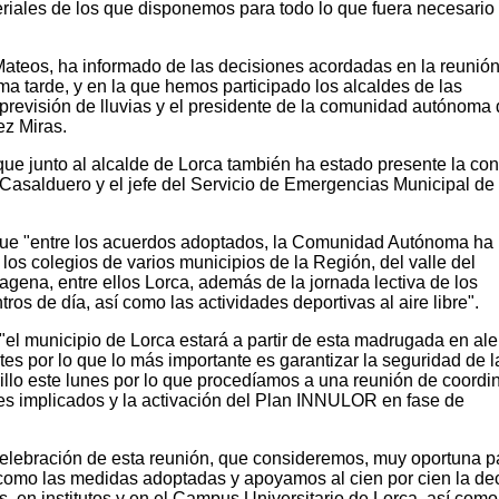
iales de los que disponemos para todo lo que fuera necesario
Mateos, ha informado de las decisiones acordadas en la reunió
a tarde, y en la que hemos participado los alcaldes de las
previsión de lluvias y el presidente de la comunidad autónoma 
z Miras.
que junto al alcalde de Lorca también ha estado presente la con
Casalduero y el jefe del Servicio de Emergencias Municipal de 
ue "entre los acuerdos adoptados, la Comunidad Autónoma ha
los colegios de varios municipios de la Región, del valle del
gena, entre ellos Lorca, además de la jornada lectiva de los
ntros de día, así como las actividades deportivas al aire libre".
el municipio de Lorca estará a partir de esta madrugada en ale
ntes por lo que lo más importante es garantizar la seguridad de l
illo este lunes por lo que procedíamos a una reunión de coordi
les implicados y la activación del Plan INNULOR en fase de
 celebración de esta reunión, que consideremos, muy oportuna p
 como las medidas adoptadas y apoyamos al cien por cien la de
, en institutos y en el Campus Universitario de Lorca, así como