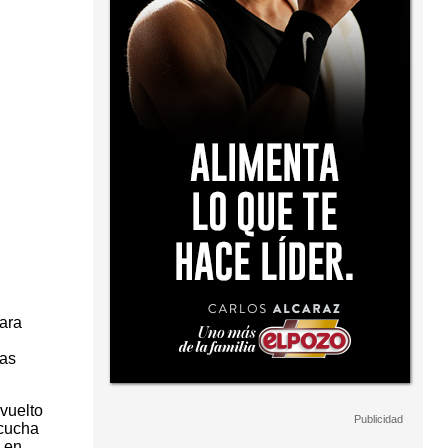
para
Las
vuelto
scucha
 en