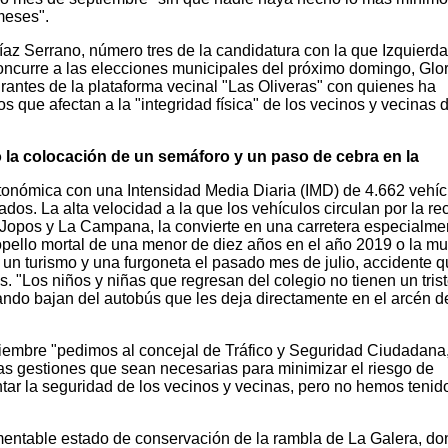
meses".
z Serrano, número tres de la candidatura con la que Izquierda
curre a las elecciones municipales del próximo domingo, Glor
grantes de la plataforma vecinal "Las Oliveras" con quienes ha
s que afectan a la "integridad física" de los vecinos y vecinas d
do la colocación de un semáforo y un paso de cebra en la
utonómica con una Intensidad Media Diaria (IMD) de 4.662 vehíc
dos. La alta velocidad a la que los vehículos circulan por la re
Jopos y La Campana, la convierte en una carretera especialme
opello mortal de una menor de diez años en el año 2019 o la mu
 un turismo y una furgoneta el pasado mes de julio, accidente 
s. "Los niños y niñas que regresan del colegio no tienen un tris
ando bajan del autobús que les deja directamente en el arcén d
tiembre "pedimos al concejal de Tráfico y Seguridad Ciudadana
las gestiones que sean necesarias para minimizar el riesgo de
tar la seguridad de los vecinos y vecinas, pero no hemos tenid
mentable estado de conservación de la rambla de La Galera, do