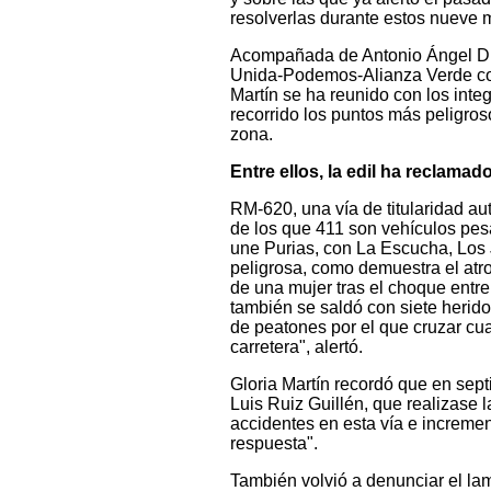
resolverlas durante estos nueve 
Acompañada de Antonio Ángel Día
Unida-Podemos-Alianza Verde con
Martín se ha reunido con los inte
recorrido los puntos más peligroso
zona.
Entre ellos, la edil ha reclama
RM-620, una vía de titularidad a
de los que 411 son vehículos pesa
une Purias, con La Escucha, Los 
peligrosa, como demuestra el atr
de una mujer tras el choque entre
también se saldó con siete herido
de peatones por el que cruzar cu
carretera", alertó.
Gloria Martín recordó que en sep
Luis Ruiz Guillén, que realizase 
accidentes en esta vía e incremen
respuesta".
También volvió a denunciar el la