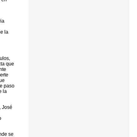
ia
e la
ulos,
cta que
nte
erte
que
te paso
e la
, José
o
nde se