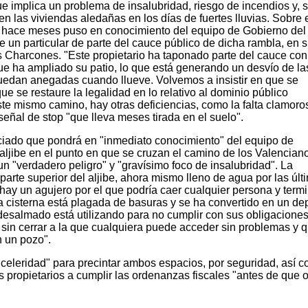
 implica un problema de insalubridad, riesgo de incendios y, 
n las viviendas aledañas en los días de fuertes lluvias. Sobre 
ue hace meses puso en conocimiento del equipo de Gobierno d
de un particular de parte del cauce público de dicha rambla, en 
s Charcones. "Este propietario ha taponado parte del cauce con
ue ha ampliado su patio, lo que está generando un desvío de la
uedan anegadas cuando llueve. Volvemos a insistir en que se
e se restaure la legalidad en lo relativo al dominio público
este mismo camino, hay otras deficiencias, como la falta clamoro
eñal de stop "que lleva meses tirada en el suelo".
nciado que pondrá en "inmediato conocimiento" del equipo de
 aljibe en el punto en que se cruzan el camino de los Valenciano
un "verdadero peligro" y "gravísimo foco de insalubridad". La
parte superior del aljibe, ahora mismo lleno de agua por las últ
, hay un agujero por el que podría caer cualquier persona y term
 cisterna está plagada de basuras y se ha convertido en un de
esalmado está utilizando para no cumplir con sus obligaciones
ón sin cerrar a la que cualquiera puede acceder sin problemas y 
 un pozo".
 celeridad" para precintar ambos espacios, por seguridad, así 
 propietarios a cumplir las ordenanzas fiscales "antes de que 