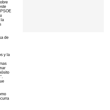
sobre
este
el PSOE
su
 la
s
sa de
s y la
imas
inar
pósito
".
que
como
ocurra