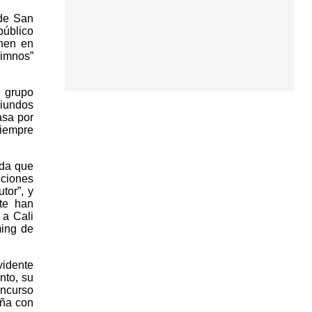
 de San
público
enen en
himnos”
n grupo
riundos
asa por
siempre
nda que
nciones
tor”, y
te han
 a Cali
ming de
vidente
nto, su
oncurso
aña con