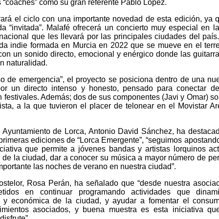
os “coaches” como su gran referente Pablo López.
rrará el ciclo con una importante novedad de esta edición, ya 
a “invitada”. Malafé ofrecerá un concierto muy especial en l
nacional que les llevará por las principales ciudades del país
da indie formada en Murcia en 2022 que se mueve en el terr
con un sonido directo, emocional y enérgico donde las guitarra
n naturalidad.
so de emergencia”, el proyecto se posiciona dentro de una nu
por un directo intenso y honesto, pensado para conectar d
 festivales. Además; dos de sus componentes (Javi y Omar) so
ta, a la que tuvieron el placer de telonear en el Movistar A
l Ayuntamiento de Lorca, Antonio David Sánchez, ha destaca
 primeras ediciones de “Lorca Emergente”, “seguimos apostando
iciativa que permite a jóvenes bandas y artistas lorquinos ac
o de la ciudad, dar a conocer su música a mayor número de pe
portante las noches de verano en nuestra ciudad”.
Hostelor, Rosa Perán, ha señalado que “desde nuestra asocia
etidos en continuar programando actividades que dinam
al y económica de la ciudad, y ayudar a fomentar el consu
ecimientos asociados, y buena muestra es esta iniciativa q
disfrute”.