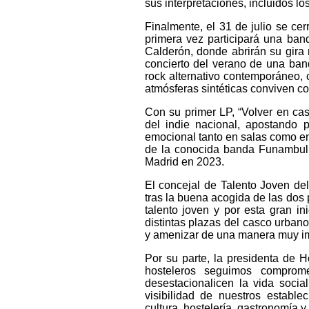
sus interpretaciones, incluidos l
Finalmente, el 31 de julio se ce
primera vez participará una band
Calderón, donde abrirán su gira 
concierto del verano de una ban
rock alternativo contemporáneo, 
atmósferas sintéticas conviven co
Con su primer LP, “Volver en ca
del indie nacional, apostando 
emocional tanto en salas como en
de la conocida banda Funambulis
Madrid en 2023.
El concejal de Talento Joven de
tras la buena acogida de las dos
talento joven y por esta gran in
distintas plazas del casco urban
y amenizar de una manera muy im
Por su parte, la presidenta de 
hosteleros seguimos comprom
desestacionalicen la vida soci
visibilidad de nuestros establ
cultura, hostelería, gastronomía y 