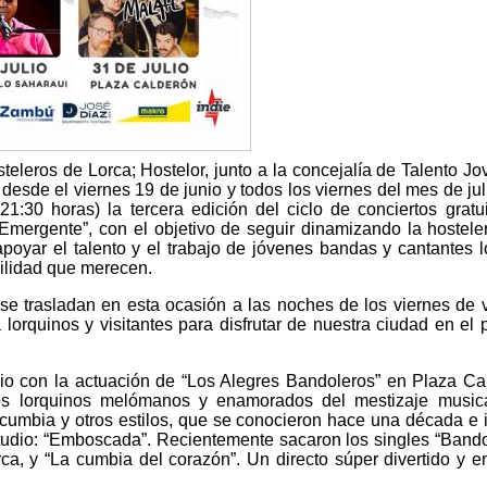
eleros de Lorca; Hostelor, junto a la concejalía de Talento Jo
esde el viernes 19 de junio y todos los viernes del mes de jul
21:30 horas) la tercera edición del ciclo de conciertos gratu
 Emergente”, con el objetivo de seguir dinamizando la hosteler
apoyar el talento y el trabajo de jóvenes bandas y cantantes l
bilidad que merecen.
e trasladan en esta ocasión a las noches de los viernes de 
 lorquinos y visitantes para disfrutar de nuestra ciudad en el 
nio con la actuación de “Los Alegres Bandoleros” en Plaza Ca
s lorquinos melómanos y enamorados del mestizaje musica
 cumbia y otros estilos, que se conocieron hace una década e 
tudio: “Emboscada”. Recientemente sacaron los singles “Bando
a, y “La cumbia del corazón”. Un directo súper divertido y e