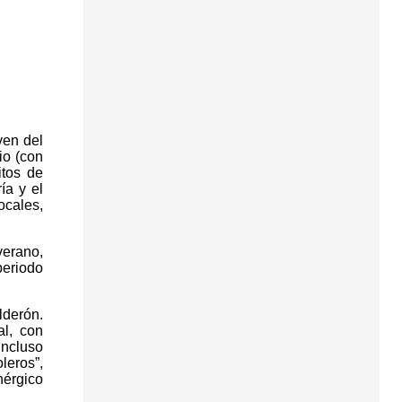
ven del
io (con
itos de
ía y el
ocales,
verano,
periodo
lderón.
l, con
incluso
leros”,
nérgico