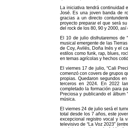
La iniciativa tendrá continuidad 
José. Es una joven banda de ro
gracias a un directo contunden
proyecto preparar el que será su
del rock de los 80, 90 y 2000, así
El 10 de julio disfrutaremos de
musical emergente de las Tierra
de Coy, Avilés, Doña Inés y el 
estilos como funk, rap, blues, ro
en temas agrícolas y hechos cotid
El viernes 17 de julio, “Cali Pre
comenzó con covers de grupos qu
propias. Quedaron segundos en 
terceros en 2024. En 2022 la
completado la formación para p
Preciosa y publicando el álbum 
música.
El viernes 24 de julio será el tu
total desde los 7 años, este jov
excepcional registro vocal y la 
televisivo de “La Voz 2023” (ent