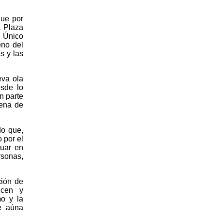
que por
a Plaza
. Único
eno del
s y las
eva ola
esde lo
n parte
rena de
do que,
 por el
tuar en
rsonas,
ción de
icen y
mo y la
ue aúna