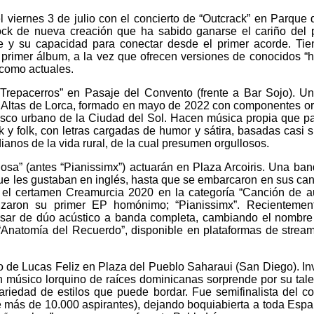
el viernes 3 de julio con el concierto de “Outcrack” en Parque
ck de nueva creación que ha sabido ganarse el cariño del 
te y su capacidad para conectar desde el primer acorde. Ti
 primer álbum, a la vez que ofrecen versiones de conocidos “
 como actuales.
 “Trepacerros” en Pasaje del Convento (frente a Bar Sojo). U
s Altas de Lorca, formado en mayo de 2022 con componentes o
casco urbano de la Ciudad del Sol. Hacen música propia que p
ck y folk, con letras cargadas de humor y sátira, basadas casi 
ianos de la vida rural, de la cual presumen orgullosos.
ciosa” (antes “Pianissimx”) actuarán en Plaza Arcoiris. Una ba
e les gustaban en inglés, hasta que se embarcaron en sus ca
el certamen Creamurcia 2020 en la categoría “Canción de au
nzaron su primer EP homónimo; “Pianissimx”. Recientemen
asar de dúo acústico a banda completa, cambiando el nombre
“Anatomía del Recuerdo”, disponible en plataformas de strea
rno de Lucas Feliz en Plaza del Pueblo Saharaui (San Diego). In
en músico lorquino de raíces dominicanas sorprende por su tale
variedad de estilos que puede bordar. Fue semifinalista del c
re más de 10.000 aspirantes), dejando boquiabierta a toda Esp