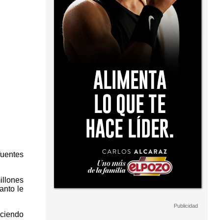
fuentes
illones
anto le
aciendo