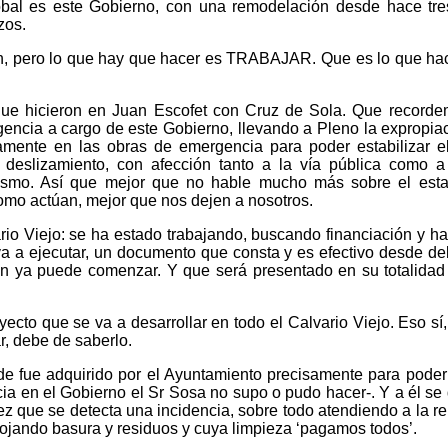
tóbal es este Gobierno, con una remodelación desde hace tr
zos.
ien, pero lo que hay que hacer es TRABAJAR. Que es lo que ha
 que hicieron en Juan Escofet con Cruz de Sola. Que record
gencia a cargo de este Gobierno, llevando a Pleno la expropia
amente en las obras de emergencia para poder estabilizar el
 deslizamiento, con afección tanto a la vía pública como a
mismo. Así que mejor que no hable mucho más sobre el est
como actúan, mejor que nos dejen a nosotros.
ario Viejo: se ha estado trabajando, buscando financiación y h
a a ejecutar, un documento que consta y es efectivo desde de
ón ya puede comenzar. Y que será presentado en su totalidad
ecto que se va a desarrollar en todo el Calvario Viejo. Eso sí,
r, debe de saberlo.
lude fue adquirido por el Ayuntamiento precisamente para poder
ia en el Gobierno el Sr Sosa no supo o pudo hacer-. Y a él se 
ez que se detecta una incidencia, sobre todo atendiendo a la re
rrojando basura y residuos y cuya limpieza ‘pagamos todos’.