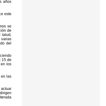
es años
ce este
emos se
ción de
 talud,
 varias
ado del
aciendo
l 15 de
 en los
 en las
 actuar
dirigen
iterada