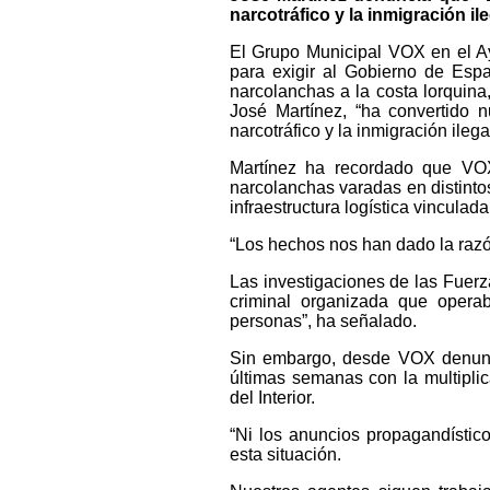
narcotráfico y la inmigración i
El Grupo Municipal VOX en el Ay
para exigir al Gobierno de Esp
narcolanchas a la costa lorquin
José Martínez, “ha convertido n
narcotráfico y la inmigración ilegal
Martínez ha recordado que VOX
narcolanchas varadas en distintos
infraestructura logística vinculada
“Los hechos nos han dado la razó
Las investigaciones de las Fuer
criminal organizada que operab
personas”, ha señalado.
Sin embargo, desde VOX denunci
últimas semanas con la multiplica
del Interior.
“Ni los anuncios propagandístic
esta situación.