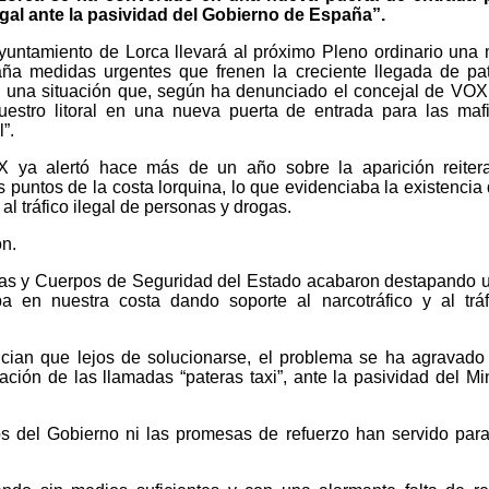
legal ante la pasividad del Gobierno de España”.
untamiento de Lorca llevará al próximo Pleno ordinario una
aña medidas urgentes que frenen la creciente llegada de pa
a, una situación que, según ha denunciado el concejal de VOX
uestro litoral en una nueva puerta de entrada para las maf
”.
 ya alertó hace más de un año sobre la aparición reiter
 puntos de la costa lorquina, lo que evidenciaba la existencia
 al tráfico ilegal de personas y drogas.
n.
zas y Cuerpos de Seguridad del Estado acabaron destapando 
a en nuestra costa dando soporte al narcotráfico y al trá
an que lejos de solucionarse, el problema se ha agravado
ción de las llamadas “pateras taxi”, ante la pasividad del Min
os del Gobierno ni las promesas de refuerzo han servido para