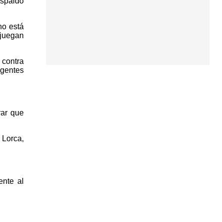
espaldo
no está
 juegan
 contra
agentes
rar que
 Lorca,
ente al