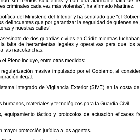
ando sin medios suficientes y con una alarmante falta de r
ones criminales cada vez más violentas”, ha afirmado Martínez.
política del Ministerio del Interior y ha señalado que “el Gobier
s delincuentes que por garantizar la seguridad de quienes se
eras y nuestras calles”.
 asesinato de dos guardias civiles en Cádiz mientras luchaban
 la falta de herramientas legales y operativas para que los 
 a las narcolanchas.
el Pleno incluye, entre otras medidas:
 regularización masiva impulsado por el Gobierno, al conside
igración ilegal.
istema Integrado de Vigilancia Exterior (SIVE) en la costa de
 humanos, materiales y tecnológicos para la Guardia Civil.
 equipamiento táctico y protocolos de actuación eficaces fr
 mayor protección jurídica a los agentes.