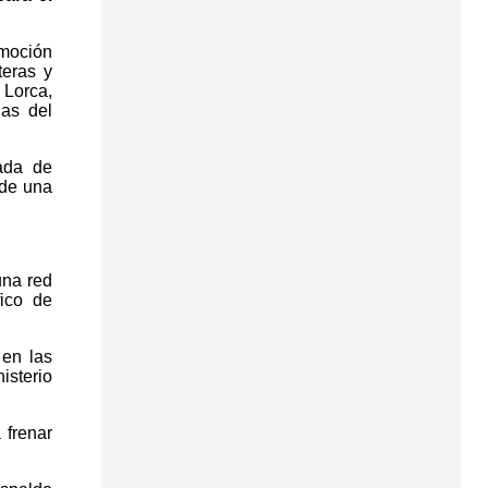
 moción
teras y
 Lorca,
ias del
ada de
 de una
una red
fico de
 en las
isterio
 frenar