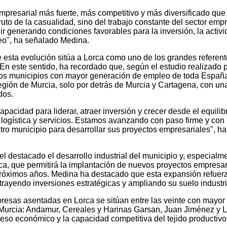
empresarial más fuerte, más competitivo y más diversificado que
uto de la casualidad, sino del trabajo constante del sector empr
ir generando condiciones favorables para la inversión, la activ
eo", ha señalado Medina.
esta evolución sitúa a Lorca como uno de los grandes referen
En este sentido, ha recordado que, según el estudio realizado 
los municipios con mayor generación de empleo de toda Españ
egión de Murcia, solo por detrás de Murcia y Cartagena, con un
dos.
pacidad para liderar, atraer inversión y crecer desde el equilib
, logística y servicios. Estamos avanzando con paso firme y con 
ro municipio para desarrollar sus proyectos empresariales", ha
l destacado el desarrollo industrial del municipio y, especialme
ca, que permitirá la implantación de nuevos proyectos empresar
róximos años. Medina ha destacado que esta expansión refuerz
rayendo inversiones estratégicas y ampliando su suelo industri
esas asentadas en Lorca se sitúan entre las veinte con mayor
 Murcia: Andamur, Cereales y Harinas Garsan, Juan Jiménez y 
so económico y la capacidad competitiva del tejido productivo 