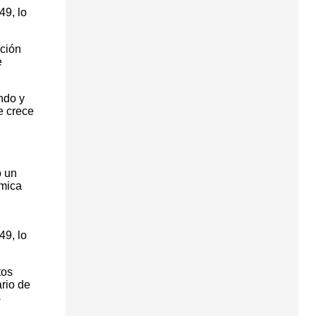
49, lo
ación
e
ndo y
e crece
o un
ómica
49, lo
tos
rio de
s