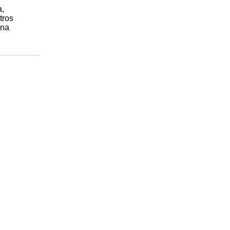
a,
tros
una