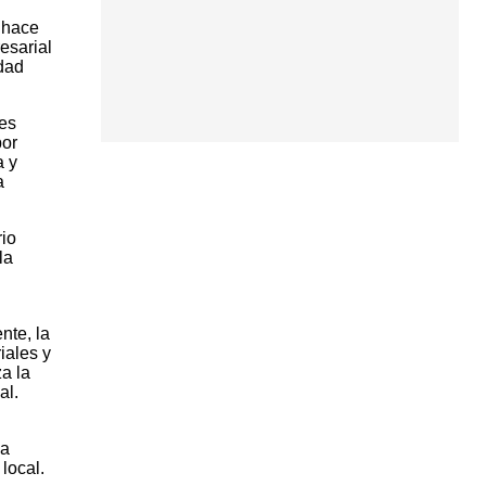
 hace
esarial
idad
tes
por
a y
a
rio
la
nte, la
iales y
a la
al.
La
local.