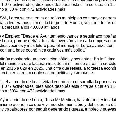
1.077 actividades, diez años después esta cifra se sitúa en 1.5
no al 30%, con 472 actividades más
BVA, Lorca se encuentra entre los municipios con mayor gener
 la tercera posición en la Región de Murcia, solo por detrás d
a cercana a los 40.000 afiliados
o y Empleo: "Desde el Ayuntamiento vamos a seguir acompaña
e Lorca, porque detrás de cada inversión y de cada empresa qu
ros vecinos y más futuro para el municipio. Lorca avanza con
y con una base económica cada vez más sólida"
ntinúa mostrando una evolución sólida y sostenida. En la última
l municipio que facturan más de un millón de euros ha crecid
 2015 a 829 en 2025, una cifra que refleja la fortaleza econ
crecimiento en un contexto competitivo y cambiante.
n el aumento de la actividad económica desarrollada por estas
1.077 actividades, diez años después esta cifra se sitúa en 1.5
no al 30%, con 472 actividades más.
 Ayuntamiento de Lorca, Rosa Mª Medina, ha valorado estos da
mismo económico que vive nuestro municipio y del esfuerzo dia
 y trabajadores por seguir generando riqueza, empleo y nueva