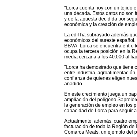
"Lorca cuenta hoy con un tejido 
una década. Estos datos no son fr
y de la apuesta decidida por segu
económica y la creación de empl
La edil ha subrayado además que 
económicos del sureste español. 
BBVA, Lorca se encuentra entre 
ocupa la tercera posición en la R
media cercana a los 40.000 afilia
"Lorca ha demostrado que tiene ca
entre industria, agroalimentación
confianza de quienes eligen nuest
añadido.
En este crecimiento juega un pape
ampliación del polígono Saprelor
la generación de empleo en los p
capacidad de Lorca para seguir at
Actualmente, además, cuatro empr
facturación de toda la Región de
Comarca Meats, un ejemplo del pe