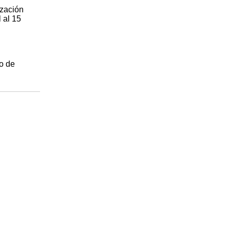
ización
 al 15
po de