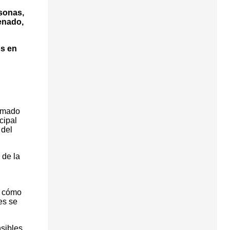
rsonas,
enado,
os en
ormado
cipal
 del
 de la
n cómo
es se
sibles,