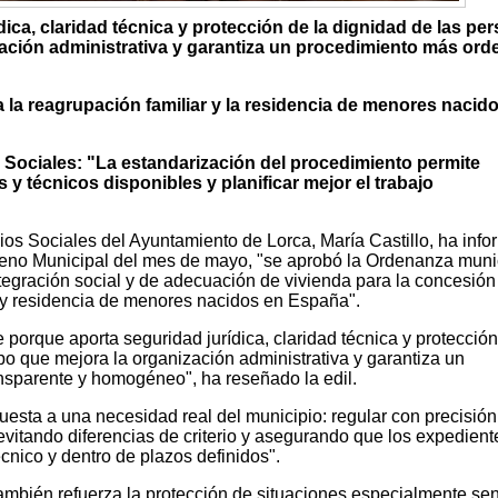
ica, claridad técnica y protección de la dignidad de las pe
zación administrativa y garantiza un procedimiento más ord
 la reagrupación familiar y la residencia de menores nacid
s Sociales: "La estandarización del procedimiento permite
y técnicos disponibles y planificar mejor el trabajo
ios Sociales del Ayuntamiento de Lorca, María Castillo, ha inf
Pleno Municipal del mes de mayo, "se aprobó la Ordenanza muni
tegración social y de adecuación de vivienda para la concesión
r y residencia de menores nacidos en España".
 porque aporta seguridad jurídica, claridad técnica y protección
po que mejora la organización administrativa y garantiza un
nsparente y homogéneo", ha reseñado la edil.
sta a una necesidad real del municipio: regular con precisió
evitando diferencias de criterio y asegurando que los expedient
écnico y dentro de plazos definidos".
ambién refuerza la protección de situaciones especialmente sen