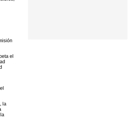
misión
peta el
dad
d
el
 la
a
la