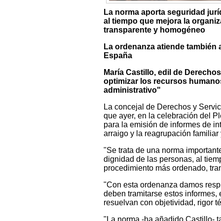
La norma aporta seguridad juríd
al tiempo que mejora la organi
transparente y homogéneo
La ordenanza atiende también a
España
María Castillo, edil de Derecho
optimizar los recursos humanos 
administrativo"
La concejal de Derechos y Servic
que ayer, en la celebración del 
para la emisión de informes de in
arraigo y la reagrupación familia
"Se trata de una norma importante
dignidad de las personas, al tiem
procedimiento más ordenado, tra
"Con esta ordenanza damos respue
deben tramitarse estos informes, 
resuelvan con objetividad, rigor t
"La norma -ha añadido Castillo- t