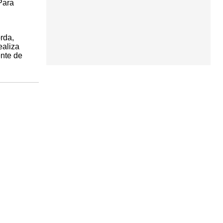
Para
rda,
ealiza
ente de