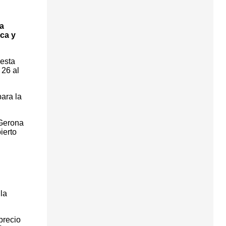
a
ca y
 esta
 26 al
para la
 Gerona
ierto
la
precio