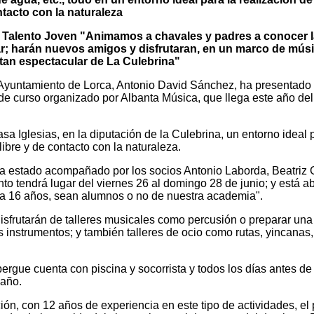
ontacto con la naturaleza
e Talento Joven "Animamos a chavales y padres a conocer l
par; harán nuevos amigos y disfrutaran, en un marco de músi
 tan espectacular de La Culebrina"
 Ayuntamiento de Lorca, Antonio David Sánchez, ha presentado
e curso organizado por Albanta Música, que llega este año del
sa Iglesias, en la diputación de la Culebrina, un entorno ideal 
libre y de contacto con la naturaleza.
ha estado acompañado por los socios Antonio Laborda, Beatriz
o tendrá lugar del viernes 26 al domingo 28 de junio; y está ab
8 a 16 años, sean alumnos o no de nuestra academia".
sfrutarán de talleres musicales como percusión o preparar una
s instrumentos; y también talleres de ocio como rutas, yincanas,
rgue cuenta con piscina y socorrista y todos los días antes de 
baño.
ón, con 12 años de experiencia en este tipo de actividades, el 