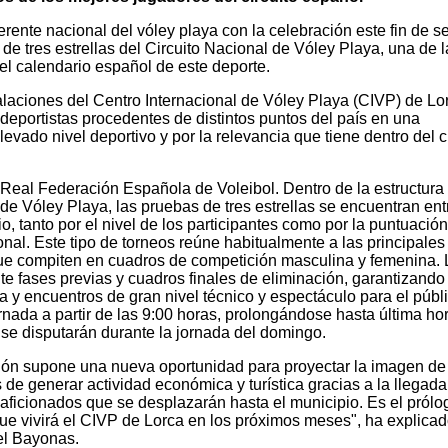
ferente nacional del vóley playa con la celebración este fin de 
 de tres estrellas del Circuito Nacional de Vóley Playa, una de l
l calendario español de este deporte.
talaciones del Centro Internacional de Vóley Playa (CIVP) de Lo
 deportistas procedentes de distintos puntos del país en una
vado nivel deportivo y por la relevancia que tiene dentro del ci
 Real Federación Española de Voleibol. Dentro de la estructura
 de Vóley Playa, las pruebas de tres estrellas se encuentran ent
o, tanto por el nivel de los participantes como por la puntuació
onal. Este tipo de torneos reúne habitualmente a las principales
ue compiten en cuadros de competición masculina y femenina. 
e fases previas y cuadros finales de eliminación, garantizando
a y encuentros de gran nivel técnico y espectáculo para el públi
nada a partir de las 9:00 horas, prolongándose hasta última ho
s se disputarán durante la jornada del domingo.
ión supone una nueva oportunidad para proyectar la imagen de
e generar actividad económica y turística gracias a la llegada
y aficionados que se desplazarán hasta el municipio. Es el prólo
ue vivirá el CIVP de Lorca en los próximos meses", ha explicad
el Bayonas.