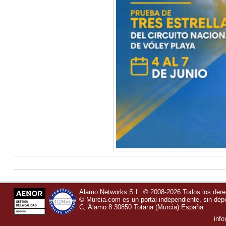
Alamo Networks S.L. © 2008-2026 Todos los der
©
Murcia.com
es un portal independiente, sin de
C, Álamo 8
30850
Totana
(Murcia)
España
inf