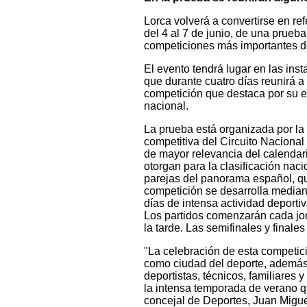
Lorca volverá a convertirse en re
del 4 al 7 de junio, de una prueba
competiciones más importantes de
El evento tendrá lugar en las ins
que durante cuatro días reunirá a
competición que destaca por su ele
nacional.
La prueba está organizada por la
competitiva del Circuito Nacional
de mayor relevancia del calendari
otorgan para la clasificación naci
parejas del panorama español, q
competición se desarrolla mediant
días de intensa actividad deportiv
Los partidos comenzarán cada jor
la tarde. Las semifinales y finale
"La celebración de esta competic
como ciudad del deporte, además d
deportistas, técnicos, familiares 
la intensa temporada de verano q
concejal de Deportes, Juan Migu