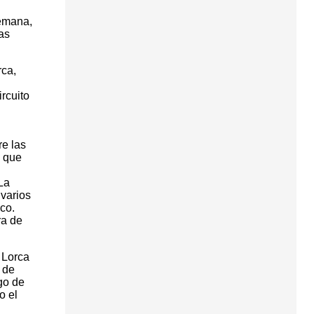
semana,
as
rca,
rcuito
re las
n que
La
 varios
co.
ra de
 Lorca
 de
go de
o el