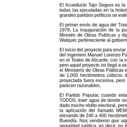
El Acueducto Tajo Segura es la 
todas las ejecutadas en la histo
grandes partidos políticos se est
El primer envío de agua del Tra
1979. La inauguración de la pu
Ministro de Obras Publicas y di
Walquer, perteneciente al gobier
El inicio del proyecto para envi
del ingeniero Manuel Lorenzo Pa
en el Teatro de Alicante, con la 
pero aquel proyecto no llegó a s
el Ministerio de Obras Públicas 
de 1.000 hectómetros cúbicos d
proyectada fuera excesiva, pero
parecen razonables.
El Partido Popular, cuando est
TODOS, traer agua de donde sobr
dado mucho rédito electoral, per
la aplicación del llamado MEM
elevando de 240 a 400 hectómetr
Buendía. Nos vendieron que aqu
seguridad jurídica, es decir, e