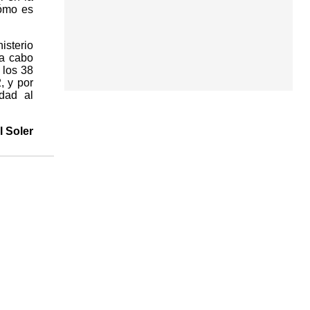
Cómo es
isterio
 a cabo
 los 38
, y por
dad al
 Soler