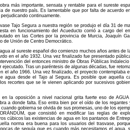
obra más importante, sensata y rentable para el sureste esp
ria de nuestro país. Es lamentable que por falta de acuerdo en
é perjudicando continuamente.
svase Tajo Segura a nuestra región se produjo el día 31 de m
esta en funcionamiento del Acueducto corrió a cargo del e
putado en las Cortes por la provincia de Murcia, Joaquín Ga
no de Unión de Centro Democrático.
ar agua al sureste español dio comienzo muchos años antes de 
rdo en el año 1932. Una vez finalizado fue presentado públi
intervención del entonces ministro de Obras Públicas Indalecio 
er ejecutado. Tras un paréntesis de algunas décadas, fue retom
en el año 1966. Una vez finalizado, el proyecto contemplaba e
e agua desde el Tajo al Segura. Es posible que aquella c
 los recortes que se le vienen aplicando por sucesivos gobie
a en la oposición a nivel nacional grita fuerte eso de AG
a a donde falta. Eso entra bien por el oído de los regantes 
o cuando gobierna se olvida de sus promesas, uno de los ejemp
ORÁNDUM, que consistió en modificar las reglas de explo
os cúbicos las existencias de agua en los pantanos de Entre
ella norma era buena para los usuarios del trasvase, porq
n épocas de sequía que es cuando más necesitamos el agua, s