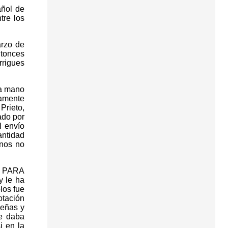
añol de
tre los
arzo de
ntonces
rrigues
la mano
camente
Prieto,
ado por
l envío
antidad
rnos no
UA PARA
y le ha
los fue
tación
peñas y
ue daba
i en la