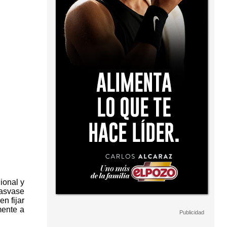
ional y
rasvase
n fijar
mente a