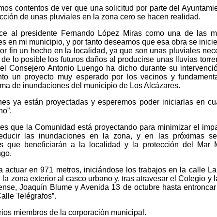
os contentos de ver que una solicitud por parte del Ayuntami
cción de unas pluviales en la zona cero se hacen realidad.
ice al presidente Fernando López Miras como una de las m
s en mi municipio, y por tanto deseamos que esa obra se inicie
or fin un hecho en la localidad, ya que son unas pluviales nec
de lo posible los futuros daños al producirse unas lluvias torre
 el Consejero Antonio Luengo ha dicho durante su intervenci
nto un proyecto muy esperado por los vecinos y fundamenta
ema de inundaciones del municipio de Los Alcázares.
s ya están proyectadas y esperemos poder iniciarlas en cu
no”.
ones que la Comunidad está proyectando para minimizar el imp
 reducir las inundaciones en la zona, y en las próximas s
s que beneficiarán a la localidad y la protección del Mar 
ngo.
 actuar en 971 metros, iniciándose los trabajos en la calle La
la zona exterior al casco urbano y, tras atravesar el Colegio y l
ense, Joaquín Blume y Avenida 13 de octubre hasta entroncar
alle Telégrafos”.
rios miembros de la corporación municipal.