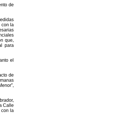
ento de
edidas
 con la
esarias
nciales
ón que,
l para
anto el
acto de
emanas
Menor”,
brador,
a Calle
 con la