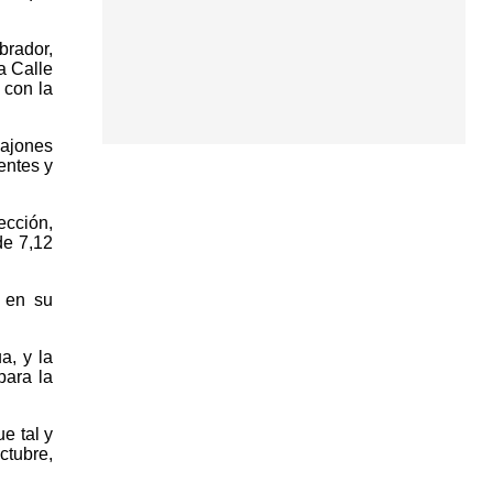
brador,
a Calle
 con la
cajones
entes y
ección,
de 7,12
s en su
a, y la
para la
e tal y
ctubre,