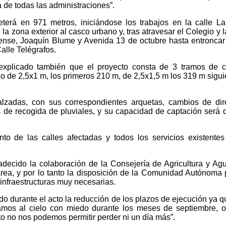
a de todas las administraciones”.
terá en 971 metros, iniciándose los trabajos en la calle La
la zona exterior al casco urbano y, tras atravesar el Colegio y l
ense, Joaquín Blume y Avenida 13 de octubre hasta entroncar
alle Telégrafos.
explicado también que el proyecto consta de 3 tramos de 
 de 2,5x1 m, los primeros 210 m, de 2,5x1,5 m los 319 m sigui
calzadas, con sus correspondientes arquetas, cambios de dir
es de recogida de pluviales, y su capacidad de captación será 
o de las calles afectadas y todos los servicios existente
decido la colaboración de la Consejería de Agricultura y Agu
rea, y por lo tanto la disposición de la Comunidad Autónoma 
infraestructuras muy necesarias.
do durante el acto la reducción de los plazos de ejecución ya qu
amos al cielo con miedo durante los meses de septiembre, o
to no nos podemos permitir perder ni un día más”.