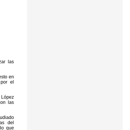
zar las
esto en
por el
o López
con las
tudiado
as del
blo que